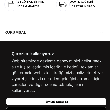
14 GÜN İÇERİSİNDE
2000 TL VE ÜZERİ
İADE GARANTİSİ
ÜCRETSİZ KARGO
KURUMSAL
KATEGORİLER
Çerezleri kullanıyoruz
Web sitemizde gezinme deneyiminizi geliştirmek,
size kişiselleştirilmiş içerik ve hedefli reklamlar
YARDIM
göstermek, web sitesi trafiğimizi analiz etmek ve
ziyaretçilerimizin nereden geldiğini anlamak için
çerezleri ve diğer izleme teknolojilerini
BİZE ULAŞIN
kullanıyoruz.
Tümünü Kabul Et
HIZLI ERİŞİM