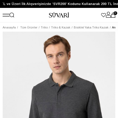
TL ve Üzeri İlk Alışverişinizde ‘SVR200’ Kodunu Kullanarak 200 TL İnd
0
Anasayfa
Tüm Ürünler
Triko
Triko & Kazak
Bisiklet Yaka Triko Kazak
Antr