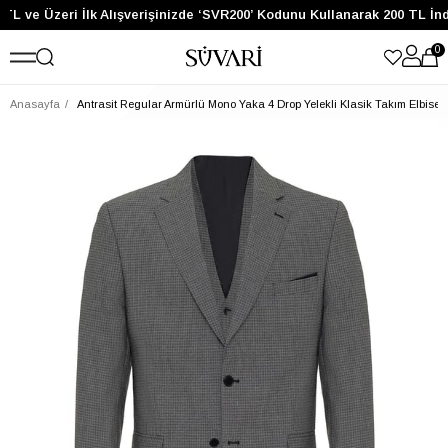
TL ve Üzeri İlk Alışverişinizde ‘SVR200’ Kodunu Kullanarak 200 TL İnd
0
Anasayfa
Antrasit Regular Armürlü Mono Yaka 4 Drop Yelekli Klasik Takım Elbise