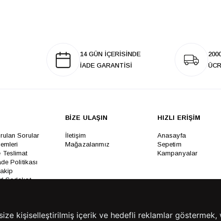
14 GÜN İÇERİSİNDE
200
İADE GARANTİSİ
ÜCR
BİZE ULAŞIN
HIZLI ERİŞİM
rulan Sorular
İletişim
Anasayfa
lemleri
Mağazalarımız
Sepetim
 Teslimat
Kampanyalar
ade Politikası
Takip
rd Sadakat
 Üyelik Sözleşmesi
mpanya Koşulları
lumu Hizmetleri
e kişiselleştirilmiş içerik ve hedefli reklamlar göstermek, 