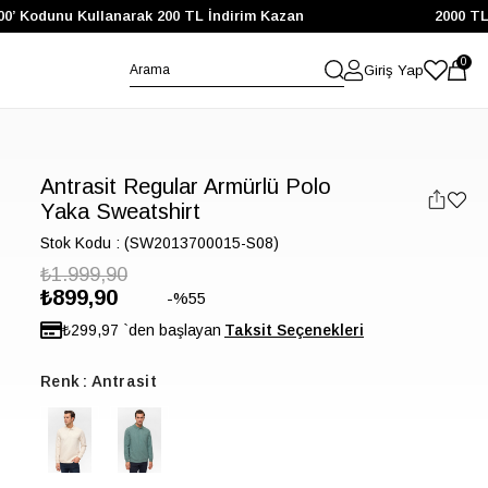
00’ Kodunu Kullanarak 200 TL İndirim Kazan
2000 TL 
0
Giriş Yap
Antrasit Regular Armürlü Polo
Yaka Sweatshirt
Stok Kodu
(SW2013700015-S08)
₺1.999,90
₺899,90
55
₺299,97
`den başlayan
Renk
Antrasit