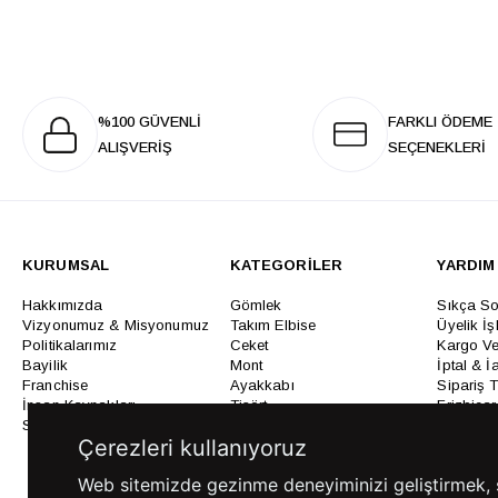
%100 GÜVENLİ
FARKLI ÖDEME
ALIŞVERİŞ
SEÇENEKLERİ
KURUMSAL
KATEGORİLER
YARDIM
Hakkımızda
Gömlek
Sıkça So
Vizyonumuz & Misyonumuz
Takım Elbise
Üyelik İş
Politikalarımız
Ceket
Kargo Ve
Bayilik
Mont
İptal & İ
Franchise
Ayakkabı
Sipariş 
İnsan Kaynakları
Tişört
Frizbica
SÜVARİ Blog
Pantolon
Programı
Çerezleri kullanıyoruz
Babalar Günü Hediye
Genel Ka
Fikirleri
Bilgi Top
Web sitemizde gezinme deneyiminizi geliştirmek, siz
Ofis Favorileri