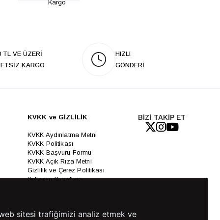
Kargo
0 TL VE ÜZERİ
HIZLI
ETSİZ KARGO
GÖNDERİ
KVKK ve GİZLİLİK
BİZİ TAKİP ET
KVKK Aydınlatma Metni
KVKK Politikası
KVKK Başvuru Formu
KVKK Açık Rıza Metni
Gizlilik ve Çerez Politikası
Kullanım Koşulları
ETK Aydınlatma Metni
Ön Bilgilendirme Fromu
Üyelik Sözleşmesi
web sitesi trafiğimizi analiz etmek ve
ETK Onay Metni