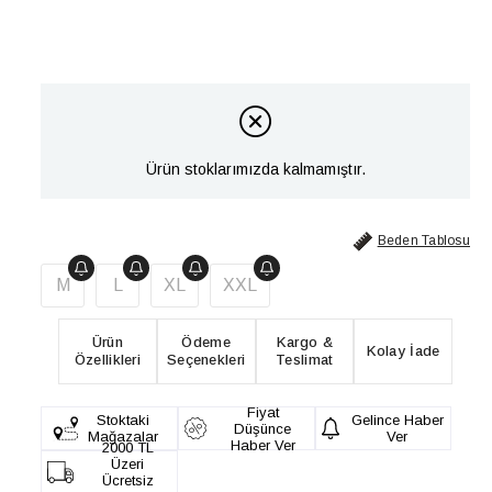
Ürün stoklarımızda kalmamıştır.
Beden Tablosu
M
L
XL
XXL
Ürün
Ödeme
Kargo &
Kolay İade
Özellikleri
Seçenekleri
Teslimat
Fiyat
Stoktaki
Gelince Haber
Düşünce
Mağazalar
Ver
Haber Ver
2000 TL
Üzeri
Ücretsiz