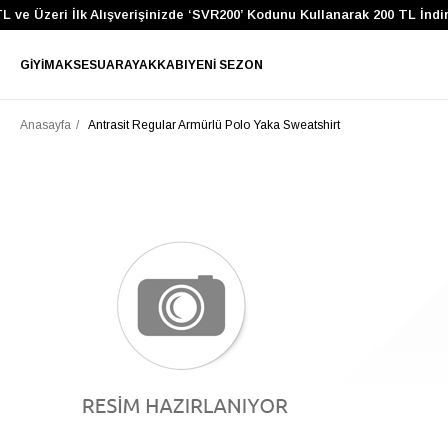
 ve Üzeri İlk Alışverişinizde ‘SVR200’ Kodunu Kullanarak 200 TL İndir
GIYIM
AKSESUAR
AYAKKABI
YENI SEZON
Anasayfa
Antrasit Regular Armürlü Polo Yaka Sweatshirt