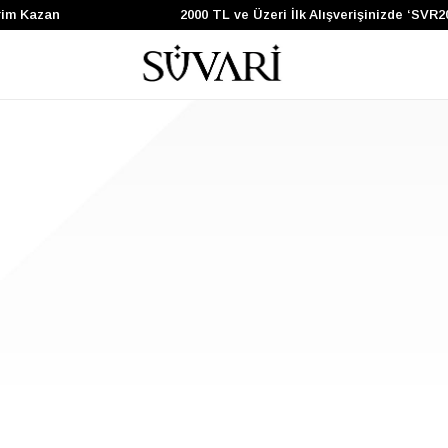
im Kazan
2000 TL ve Üzeri İlk Alışverişinizde ‘SVR2