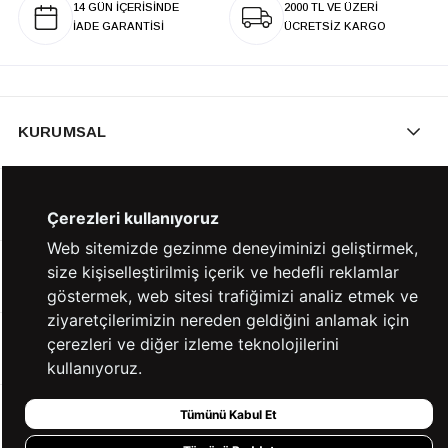
14 GÜN İÇERİSİNDE
2000 TL VE ÜZERİ
İADE GARANTİSİ
ÜCRETSİZ KARGO
KURUMSAL
KATEGORİLER
Çerezleri kullanıyoruz
Web sitemizde gezinme deneyiminizi geliştirmek,
size kişiselleştirilmiş içerik ve hedefli reklamlar
YARDIM
göstermek, web sitesi trafiğimizi analiz etmek ve
ziyaretçilerimizin nereden geldiğini anlamak için
çerezleri ve diğer izleme teknolojilerini
BİZE ULAŞIN
kullanıyoruz.
Tümünü Kabul Et
HIZLI ERİŞİM