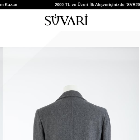
Kazan
2000 TL ve Üzeri İlk Alışverişinizde ‘SVR200’