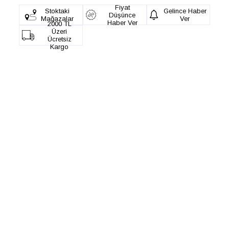
Fiyat
Stoktaki
Gelince Haber
Düşünce
Mağazalar
Ver
Haber Ver
2000 TL
Üzeri
Ücretsiz
Kargo