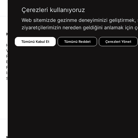
ALIŞVERİŞ
SEÇENEKLERİ
Çerezleri kullanıyoruz
Web sitemizde gezinme deneyiminizi geliştirmek, siz
ziyaretçilerimizin nereden geldiğini anlamak için çe
KURUMSAL
KATEGORİLER
YARDIM
Tümünü Kabul Et
Tümünü Reddet
Çerezleri Yönet
Hakkımızda
Gömlek
Sıkça So
Vizyonumuz & Misyonumuz
Takım Elbise
Üyelik İş
Politikalarımız
Ceket
Kargo Ve
Bayilik
Mont
İptal & İ
Franchise
Ayakkabı
Sipariş 
İnsan Kaynakları
Tişört
Frizbica
SÜVARİ Blog
Pantolon
Programı
Babalar Günü Hediye
Genel Ka
Fikirleri
Bilgi Top
Ofis Favorileri
Mezuniyet Kıyafetleri
MÜŞTERİ HİZMETLERİ