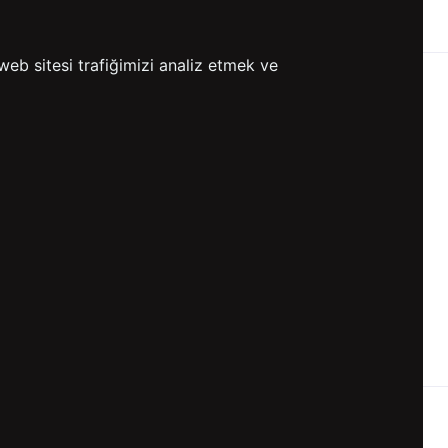
ETSİZ KARGO
GÖNDERİ
web sitesi trafiğimizi analiz etmek ve
KVKK ve GİZLİLİK
BİZİ TAKİP ET
KVKK Aydınlatma Metni
KVKK Politikası
KVKK Başvuru Formu
KVKK Açık Rıza Metni
Gizlilik ve Çerez Politikası
Kullanım Koşulları
ETK Aydınlatma Metni
Ön Bilgilendirme Fromu
Üyelik Sözleşmesi
ETK Onay Metni