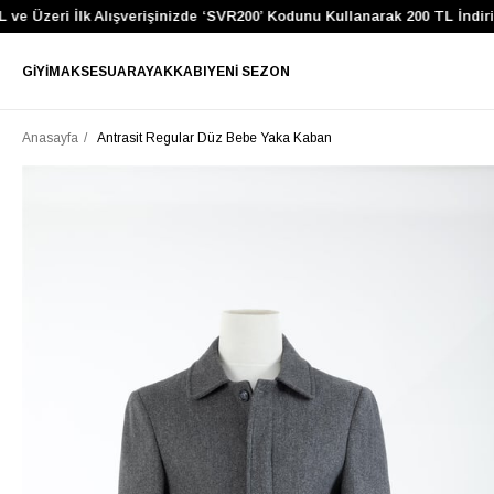
 Üzeri İlk Alışverişinizde ‘SVR200’ Kodunu Kullanarak 200 TL İndirim 
GIYIM
AKSESUAR
AYAKKABI
YENI SEZON
Anasayfa
Antrasit Regular Düz Bebe Yaka Kaban