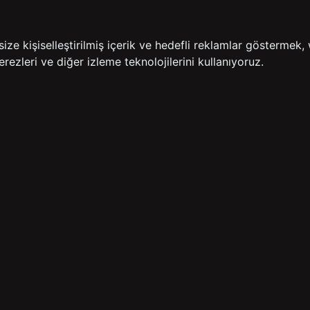
İADE GARANTİSİ
ÜCR
e kişiselleştirilmiş içerik ve hedefli reklamlar göstermek, 
rezleri ve diğer izleme teknolojilerini kullanıyoruz.
BİZE ULAŞIN
HIZLI ERİŞİM
rulan Sorular
İletişim
Anasayfa
lemleri
Mağazalarımız
Sepetim
 Teslimat
Kampanyalar
ade Politikası
Takip
rd Sadakat
 Üyelik Sözleşmesi
mpanya Koşulları
lumu Hizmetleri
Copyright© 2026
Süvari
All rights reserved.