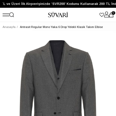
TL ve Üzeri İlk Alışverişinizde ‘SVR200’ Kodunu Kullanarak 200 TL İnd
0
Anasayfa
Antrasit Regular Mono Yaka 6 Drop Yelekli Klasik Takım Elbise