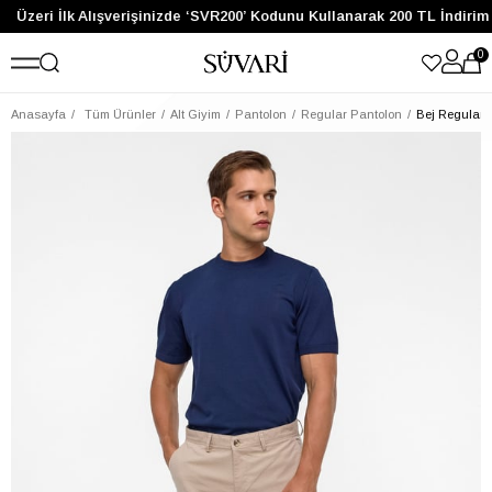
e Üzeri İlk Alışverişinizde ‘SVR200’ Kodunu Kullanarak 200 TL İndirim
0
Anasayfa
Tüm Ürünler
Alt Giyim
Pantolon
Regular Pantolon
Bej Regular 