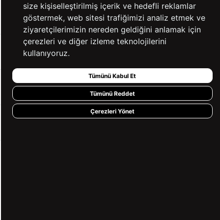
size kişiselleştirilmiş içerik ve hedefli reklamlar
KATEGORİLER
göstermek, web sitesi trafiğimizi analiz etmek ve
ziyaretçilerimizin nereden geldiğini anlamak için
çerezleri ve diğer izleme teknolojilerini
YARDIM
kullanıyoruz.
Tümünü Kabul Et
BİZE ULAŞIN
Tümünü Reddet
Çerezleri Yönet
HIZLI ERİŞİM
KVKK ve GİZLİLİK
BİZİ TAKİP ET