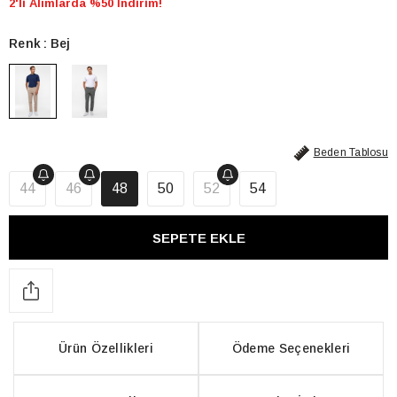
2'li Alımlarda %50 İndirim!
Renk
Bej
Beden Tablosu
44
46
48
50
52
54
Ürün Özellikleri
Ödeme Seçenekleri