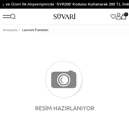
TL ve Üzeri İlk Alışverişinizde ‘SVR200’ Kodunu Kullanarak 200 TL İnd
0
Anasayfa
Lacivert Pantolon