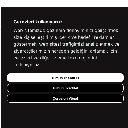
YARDIM
Çerezleri kullanıyoruz
Web sitemizde gezinme deneyiminizi geliştirmek,
size kişiselleştirilmiş içerik ve hedefli reklamlar
BİZE ULAŞIN
göstermek, web sitesi trafiğimizi analiz etmek ve
ziyaretçilerimizin nereden geldiğini anlamak için
çerezleri ve diğer izleme teknolojilerini
HIZLI ERİŞİM
kullanıyoruz.
Tümünü Kabul Et
KVKK ve GİZLİLİK
Tümünü Reddet
BİZİ TAKİP ET
Çerezleri Yönet
MÜŞTERİ HİZMETLERİ