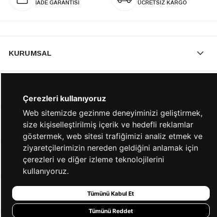
İADE GARANTİSİ
ÜCRETSİZ KARGO
KURUMSAL
KATEGORİLER
Çerezleri kullanıyoruz
Web sitemizde gezinme deneyiminizi geliştirmek,
YARDIM
size kişiselleştirilmiş içerik ve hedefli reklamlar
göstermek, web sitesi trafiğimizi analiz etmek ve
ziyaretçilerimizin nereden geldiğini anlamak için
BİZE ULAŞIN
çerezleri ve diğer izleme teknolojilerini
kullanıyoruz.
HIZLI ERİŞİM
Tümünü Kabul Et
Tümünü Reddet