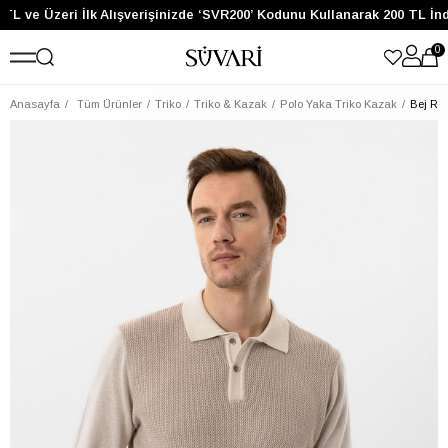
TL ve Üzeri İlk Alışverişinizde ‘SVR200’ Kodunu Kullanarak 200 TL İnd
0
Anasayfa
Tüm Ürünler
Triko
Triko & Kazak
Polo Yaka Triko Kazak
Bej Reg