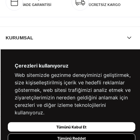
İADE GARANTİSİ
ÜCRETSİZ KARGO
KURUMSAL
KATEGORİLER
Çerezleri kullanıyoruz
Web sitemizde gezinme deneyiminizi geliştirmek,
size kişiselleştirilmiş içerik ve hedefli reklamlar
YARDIM
göstermek, web sitesi trafiğimizi analiz etmek ve
ziyaretçilerimizin nereden geldiğini anlamak için
çerezleri ve diğer izleme teknolojilerini
BİZE ULAŞIN
kullanıyoruz.
Tümünü Kabul Et
HIZLI ERİŞİM
Tümünü Reddet