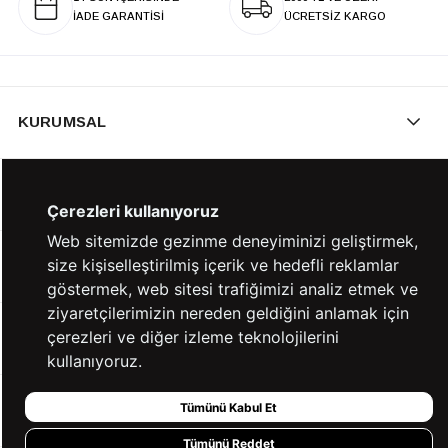
İADE GARANTİSİ
ÜCRETSİZ KARGO
KURUMSAL
KATEGORİLER
Çerezleri kullanıyoruz
Web sitemizde gezinme deneyiminizi geliştirmek,
size kişiselleştirilmiş içerik ve hedefli reklamlar
YARDIM
göstermek, web sitesi trafiğimizi analiz etmek ve
ziyaretçilerimizin nereden geldiğini anlamak için
çerezleri ve diğer izleme teknolojilerini
BİZE ULAŞIN
kullanıyoruz.
Tümünü Kabul Et
HIZLI ERİŞİM
Tümünü Reddet