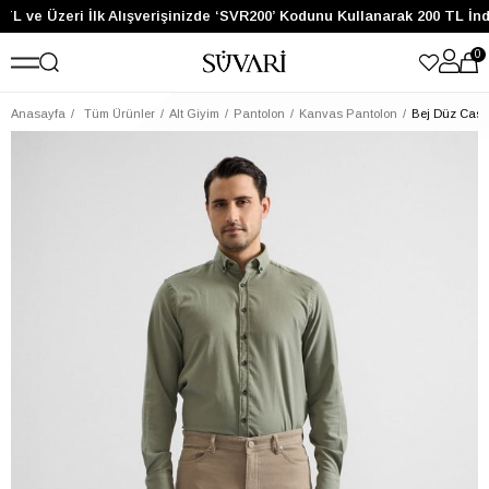
TL ve Üzeri İlk Alışverişinizde ‘SVR200’ Kodunu Kullanarak 200 TL İnd
0
Anasayfa
Tüm Ürünler
Alt Giyim
Pantolon
Kanvas Pantolon
Bej Düz Casu