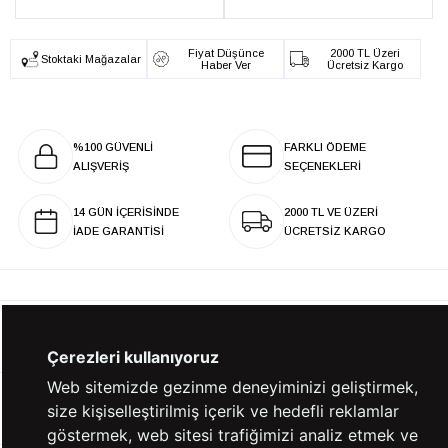
Fiyat Düşünce
2000 TL Üzeri
Stoktaki Mağazalar
Haber Ver
Ücretsiz Kargo
%100 GÜVENLİ
FARKLI ÖDEME
ALIŞVERİŞ
SEÇENEKLERİ
14 GÜN İÇERİSİNDE
2000 TL VE ÜZERİ
İADE GARANTİSİ
ÜCRETSİZ KARGO
KURUMSAL
Çerezleri kullanıyoruz
Web sitemizde gezinme deneyiminizi geliştirmek,
KATEGORİLER
size kişiselleştirilmiş içerik ve hedefli reklamlar
göstermek, web sitesi trafiğimizi analiz etmek ve