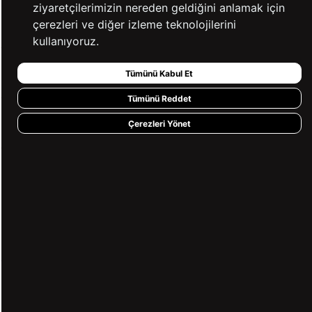
ziyaretçilerimizin nereden geldiğini anlamak için
YARDIM
çerezleri ve diğer izleme teknolojilerini
kullanıyoruz.
BİZE ULAŞIN
Tümünü Kabul Et
Tümünü Reddet
HIZLI ERİŞİM
Çerezleri Yönet
KVKK ve GİZLİLİK
BİZİ TAKİP ET
MÜŞTERİ HİZMETLERİ
0850 360 97 88