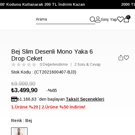
Kodunu Kullanarak 200 TL İndirim Kazan
2000 TL ve Üz
0
Giriş Yap
Bej Slim Desenli Mono Yaka 6
Drop Ceket
0 Değerlendirme
2 Soru & Cevap
Stok Kodu
(CT2021600407-BJ3)
₺9.999,90
₺3.499,90
65
₺1.166,63
`den başlayan
1.Ürüne %20 | 2.Ürüne %50 İndirim!
Renk
Bej