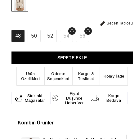
Beden Tablosu
48
50
52
54
56
Ürün
Ödeme
Kargo &
Kolay İade
Özellikleri
Seçenekleri
Teslimat
Fiyat
Stoktaki
Kargo
Düşünce
Mağazalar
Bedava
Haber Ver