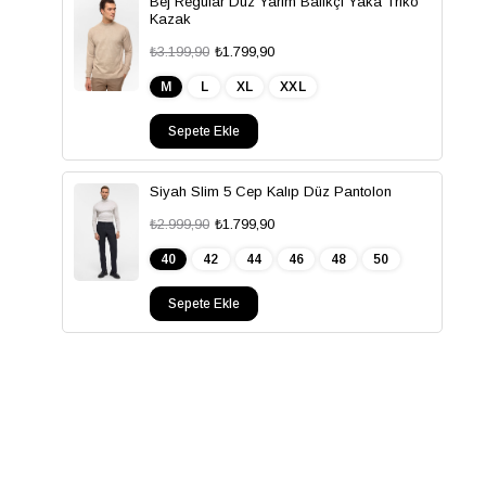
Bej Regular Düz Yarım Balıkçı Yaka Triko
Kazak
₺3.199,90
₺1.799,90
M
L
XL
XXL
Sepete Ekle
Siyah Slim 5 Cep Kalıp Düz Pantolon
₺2.999,90
₺1.799,90
40
42
44
46
48
50
Sepete Ekle