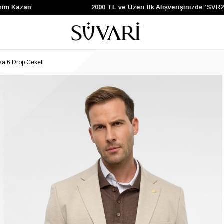
azan
2000 TL ve Üzeri İlk Alışverişinizde ‘SVR200’ 
ka 6 Drop Ceket