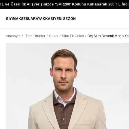
Üzeri İlk Alışverişinizde ‘SVR200’ Kodunu Kullanarak 200 TL İndirim K
GIYIM
AKSESUAR
AYAKKABI
YENI SEZON
Anasayfa
Tüm Ürünler
Ceket
Slim Fit Ceket
Bej Slim Desenli Mono Ya