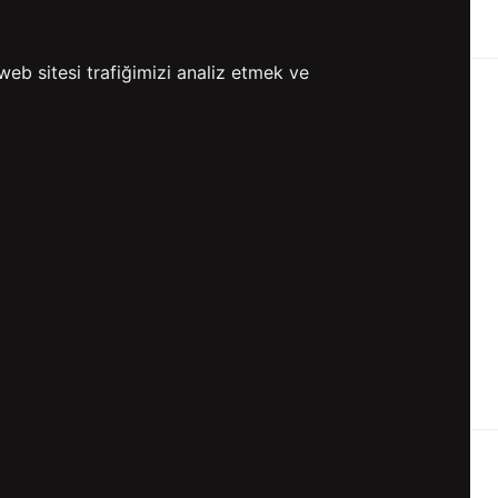
ETSİZ KARGO
GÖNDERİ
web sitesi trafiğimizi analiz etmek ve
KVKK ve GİZLİLİK
BİZİ TAKİP ET
KVKK Aydınlatma Metni
KVKK Politikası
KVKK Başvuru Formu
KVKK Açık Rıza Metni
Gizlilik ve Çerez Politikası
Kullanım Koşulları
ETK Aydınlatma Metni
Ön Bilgilendirme Fromu
Üyelik Sözleşmesi
ETK Onay Metni