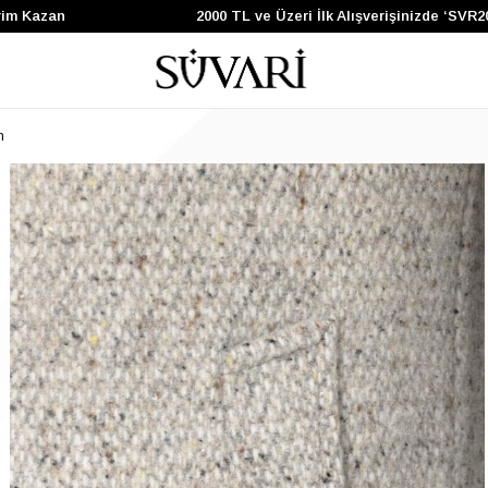
Kazan
2000 TL ve Üzeri İlk Alışverişinizde ‘SVR200’
n