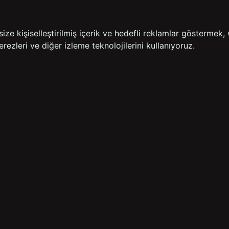
İADE GARANTİSİ
ÜCR
e kişiselleştirilmiş içerik ve hedefli reklamlar göstermek, 
rezleri ve diğer izleme teknolojilerini kullanıyoruz.
BİZE ULAŞIN
HIZLI ERİŞİM
rulan Sorular
İletişim
Anasayfa
lemleri
Mağazalarımız
Sepetim
 Teslimat
Kampanyalar
ade Politikası
Takip
rd Sadakat
 Üyelik Sözleşmesi
mpanya Koşulları
lumu Hizmetleri
Copyright© 2026
Süvari
All rights reserved.