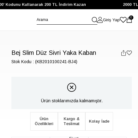
 Kodunu Kullanarak 200 TL İndirim Kazan
2000 TL ve Ü
0
Giriş Yap
Bej Slim Düz Sivri Yaka Kaban
Stok Kodu
(KB2010100241-BJ4)
Ürün stoklarımızda kalmamıştır.
Ürün
Kargo &
Kolay İade
Özellikleri
Teslimat