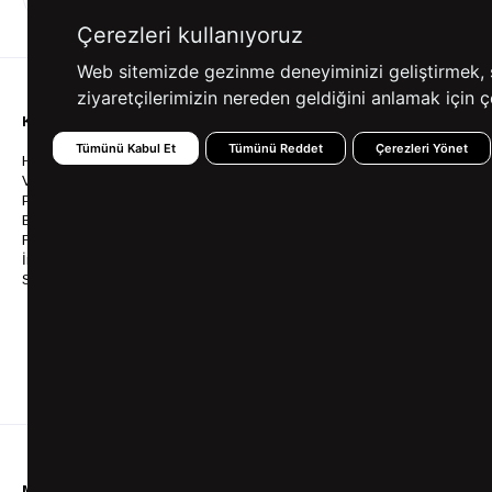
ALIŞVERİŞ
SEÇENEKLERİ
Çerezleri kullanıyoruz
Web sitemizde gezinme deneyiminizi geliştirmek, siz
ziyaretçilerimizin nereden geldiğini anlamak için çe
KURUMSAL
KATEGORİLER
YARDIM
Tümünü Kabul Et
Tümünü Reddet
Çerezleri Yönet
Hakkımızda
Gömlek
Sıkça So
Vizyonumuz & Misyonumuz
Takım Elbise
Üyelik İş
Politikalarımız
Ceket
Kargo Ve
Bayilik
Mont
İptal & İ
Franchise
Ayakkabı
Sipariş 
İnsan Kaynakları
Tişört
Frizbica
SÜVARİ Blog
Pantolon
Programı
Babalar Günü Hediye
Genel Ka
Fikirleri
Bilgi Top
Ofis Favorileri
Mezuniyet Kıyafetleri
MÜŞTERİ HİZMETLERİ