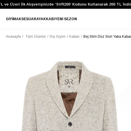
 Üzeri İlk Alışverişinizde ‘SVR200’ Kodunu Kullanarak 200 TL İndirim 
GIYIM
AKSESUAR
AYAKKABI
YENI SEZON
Anasayfa
Tüm Ürünler
Dış Giyim
Kaban
Bej Slim Düz Sivri Yaka Kaba