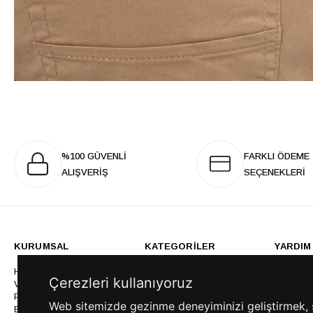
%100 GÜVENLİ
FARKLI ÖDEME
ALIŞVERİŞ
SEÇENEKLERİ
KURUMSAL
KATEGORİLER
YARDIM
Hakkımızda
Gömlek
Sıkça So
Çerezleri kullanıyoruz
Vizyonumuz & Misyonumuz
Takım Elbise
Üyelik İş
Politikalarımız
Ceket
Kargo Ve
Web sitemizde gezinme deneyiminizi geliştirmek, siz
Bayilik
Mont
İptal & İ