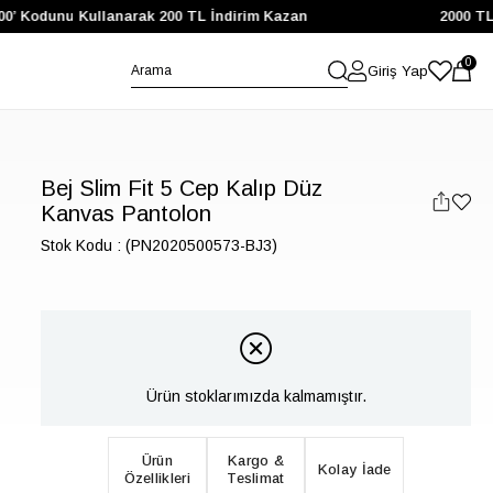
0’ Kodunu Kullanarak 200 TL İndirim Kazan
2000 TL ve
0
Giriş Yap
Bej Slim Fit 5 Cep Kalıp Düz
Kanvas Pantolon
Stok Kodu
(PN2020500573-BJ3)
Ürün stoklarımızda kalmamıştır.
Ürün
Kargo &
Kolay İade
Özellikleri
Teslimat