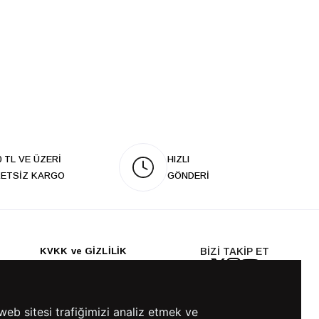
0 TL VE ÜZERİ
HIZLI
ETSİZ KARGO
GÖNDERİ
KVKK ve GİZLİLİK
BİZİ TAKİP ET
KVKK Aydınlatma Metni
KVKK Politikası
KVKK Başvuru Formu
web sitesi trafiğimizi analiz etmek ve
KVKK Açık Rıza Metni