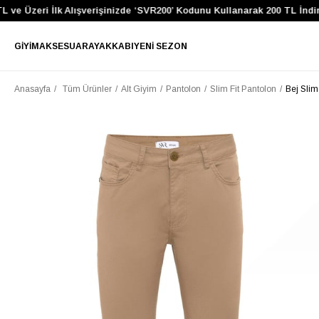
ve Üzeri İlk Alışverişinizde ‘SVR200’ Kodunu Kullanarak 200 TL İndiri
GIYIM
AKSESUAR
AYAKKABI
YENI SEZON
Anasayfa
Tüm Ürünler
Alt Giyim
Pantolon
Slim Fit Pantolon
Bej Slim