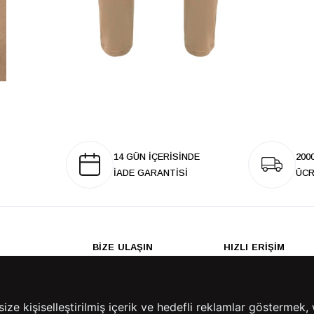
14 GÜN İÇERİSİNDE
200
İADE GARANTİSİ
ÜCR
BİZE ULAŞIN
HIZLI ERİŞİM
rulan Sorular
İletişim
Anasayfa
lemleri
Mağazalarımız
Sepetim
 Teslimat
Kampanyalar
e kişiselleştirilmiş içerik ve hedefli reklamlar göstermek, 
ade Politikası