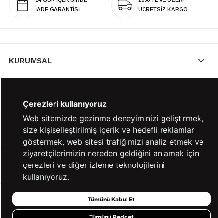
14 GÜN İÇERİSİNDE
2000 TL VE ÜZERİ
İADE GARANTİSİ
ÜCRETSİZ KARGO
KURUMSAL
KATEGORİLER
Çerezleri kullanıyoruz
Web sitemizde gezinme deneyiminizi geliştirmek,
size kişiselleştirilmiş içerik ve hedefli reklamlar
YARDIM
göstermek, web sitesi trafiğimizi analiz etmek ve
ziyaretçilerimizin nereden geldiğini anlamak için
çerezleri ve diğer izleme teknolojilerini
BİZE ULAŞIN
kullanıyoruz.
Tümünü Kabul Et
HIZLI ERİŞİM
Tümünü Reddet