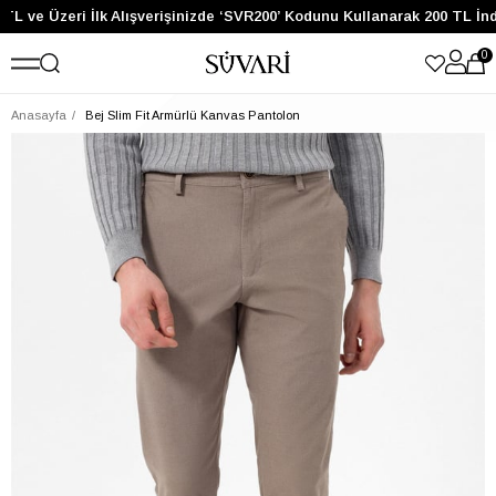
TL ve Üzeri İlk Alışverişinizde ‘SVR200’ Kodunu Kullanarak 200 TL İnd
0
Anasayfa
Bej Slim Fit Armürlü Kanvas Pantolon