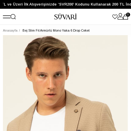
TL ve Üzeri İlk Alışverişinizde ‘SVR200’ Kodunu Kullanarak 200 TL İnd
0
Anasayfa
Bej Slim Fit Armürlü Mono Yaka 6 Drop Ceket