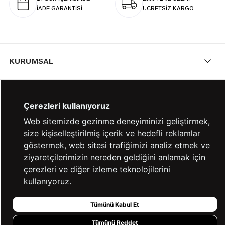
İADE GARANTİSİ
ÜCRETSİZ KARGO
KURUMSAL
KATEGORİLER
Çerezleri kullanıyoruz
Web sitemizde gezinme deneyiminizi geliştirmek,
size kişiselleştirilmiş içerik ve hedefli reklamlar
YARDIM
göstermek, web sitesi trafiğimizi analiz etmek ve
ziyaretçilerimizin nereden geldiğini anlamak için
çerezleri ve diğer izleme teknolojilerini
BİZE ULAŞIN
kullanıyoruz.
Tümünü Kabul Et
HIZLI ERİŞİM
Tümünü Reddet