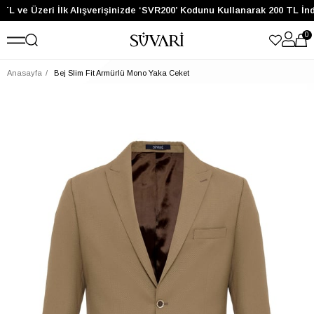
TL ve Üzeri İlk Alışverişinizde ‘SVR200’ Kodunu Kullanarak 200 TL İnd
0
Anasayfa
Bej Slim Fit Armürlü Mono Yaka Ceket