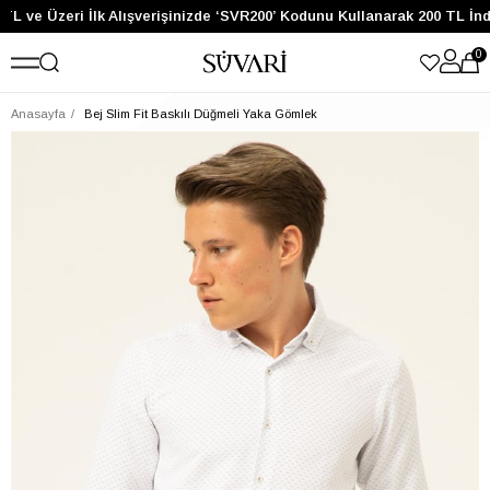
TL ve Üzeri İlk Alışverişinizde ‘SVR200’ Kodunu Kullanarak 200 TL İnd
0
Anasayfa
Bej Slim Fit Baskılı Düğmeli Yaka Gömlek