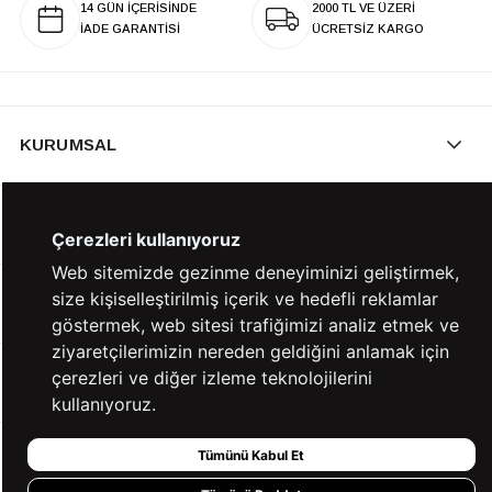
14 GÜN İÇERİSİNDE
2000 TL VE ÜZERİ
İADE GARANTİSİ
ÜCRETSİZ KARGO
KURUMSAL
KATEGORİLER
Çerezleri kullanıyoruz
Web sitemizde gezinme deneyiminizi geliştirmek,
size kişiselleştirilmiş içerik ve hedefli reklamlar
YARDIM
göstermek, web sitesi trafiğimizi analiz etmek ve
ziyaretçilerimizin nereden geldiğini anlamak için
çerezleri ve diğer izleme teknolojilerini
BİZE ULAŞIN
kullanıyoruz.
Tümünü Kabul Et
HIZLI ERİŞİM