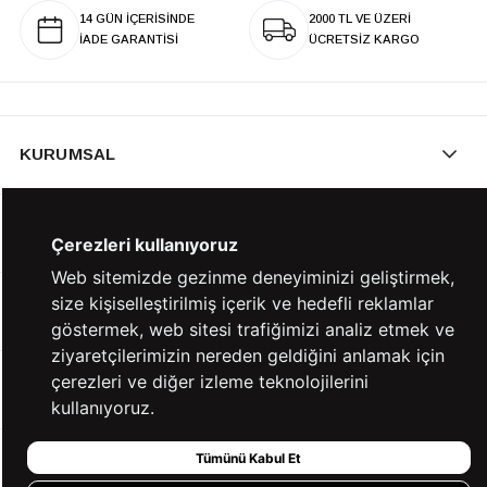
14 GÜN İÇERİSİNDE
2000 TL VE ÜZERİ
İADE GARANTİSİ
ÜCRETSİZ KARGO
KURUMSAL
KATEGORİLER
Çerezleri kullanıyoruz
Web sitemizde gezinme deneyiminizi geliştirmek,
size kişiselleştirilmiş içerik ve hedefli reklamlar
YARDIM
göstermek, web sitesi trafiğimizi analiz etmek ve
ziyaretçilerimizin nereden geldiğini anlamak için
çerezleri ve diğer izleme teknolojilerini
BİZE ULAŞIN
kullanıyoruz.
Tümünü Kabul Et
HIZLI ERİŞİM