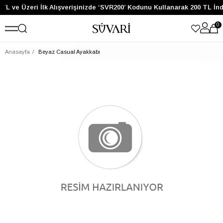
TL ve Üzeri İlk Alışverişinizde ‘SVR200’ Kodunu Kullanarak 200 TL İn
0
Anasayfa
Beyaz Casual Ayakkabı