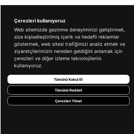
YARDIM
Çerezleri kullanıyoruz
Web sitemizde gezinme deneyiminizi geliştirmek,
size kişiselleştirilmiş içerik ve hedefli reklamlar
BİZE ULAŞIN
göstermek, web sitesi trafiğimizi analiz etmek ve
ziyaretçilerimizin nereden geldiğini anlamak için
çerezleri ve diğer izleme teknolojilerini
HIZLI ERİŞİM
kullanıyoruz.
Tümünü Kabul Et
KVKK ve GİZLİLİK
Tümünü Reddet
BİZİ TAKİP ET
Çerezleri Yönet
MÜŞTERİ HİZMETLERİ