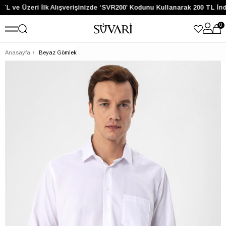
TL ve Üzeri İlk Alışverişinizde ‘SVR200’ Kodunu Kullanarak 200 TL İnd
0
Anasayfa
Beyaz Gömlek