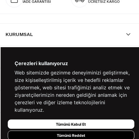
İADE GARANTİSİ
ÜCRETSİZ KARGO
KURUMSAL
KATEGORİLER
Çerezleri kullanıyoruz
Web sitemizde gezinme deneyiminizi geliştirmek,
YARDIM
size kişiselleştirilmiş içerik ve hedefli reklamlar
göstermek, web sitesi trafiğimizi analiz etmek ve
ziyaretçilerimizin nereden geldiğini anlamak için
BİZE ULAŞIN
çerezleri ve diğer izleme teknolojilerini
kullanıyoruz.
HIZLI ERİŞİM
Tümünü Kabul Et
Tümünü Reddet