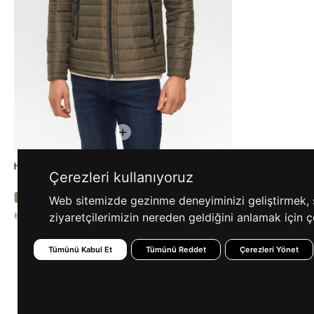
Haki Slim Kapitone Mont
Çerezleri kullanıyoruz
Web sitemizde gezinme deneyiminizi geliştirmek, siz
%57
₺2.999,90
₺6.999,90
ziyaretçilerimizin nereden geldiğini anlamak için çe
Tümünü Kabul Et
Tümünü Reddet
Çerezleri Yönet