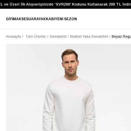
 Üzeri İlk Alışverişinizde ‘SVR200’ Kodunu Kullanarak 200 TL İndirim 
GIYIM
AKSESUAR
AYAKKABI
YENI SEZON
Anasayfa
Tüm Ürünler
Sweatshirt
Bisiklet Yaka Sweatshirt
Beyaz Regul