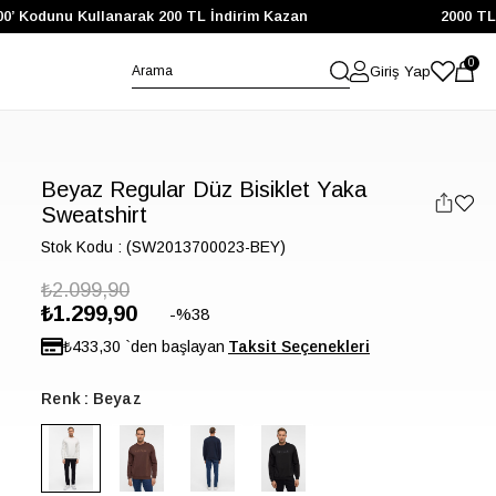
 Kodunu Kullanarak 200 TL İndirim Kazan
2000 TL ve Ü
0
Giriş Yap
Beyaz Regular Düz Bisiklet Yaka
Sweatshirt
Stok Kodu
(SW2013700023-BEY)
₺2.099,90
₺1.299,90
38
₺433,30
`den başlayan
Renk
Beyaz