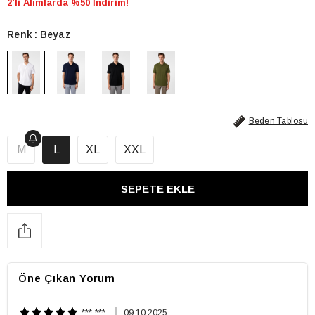
2'li Alımlarda %50 İndirim!
Renk
Beyaz
Beden Tablosu
M
L
XL
XXL
Öne Çıkan Yorum
*** ***
09.10.2025