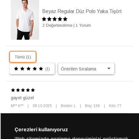
Beyaz Regular Düz Polo Yaka Tişört
2 Değerlendirme
|
1 Yorum
Tümü (1)
(1)
gayet güzel
M** K**
|
09.10.2025
|
Beden: L
|
Boy: 169
|
Kilo: 77
Kaynak: Trendyol
⚡ CollectAction
Çerezleri kullanıyoruz
Web sitemizde gezinme deneyiminizi geliştirmek,
%100 GÜVENLİ
FARKLI ÖDEME