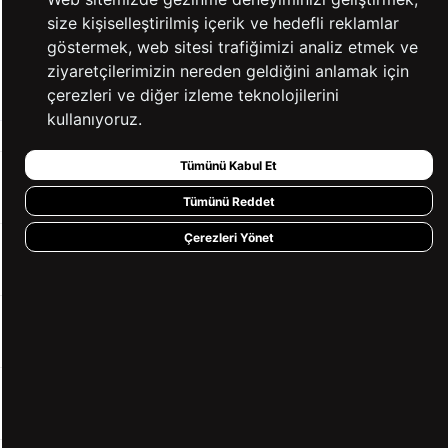
ALIŞVERİŞ
SEÇENEKLERİ
size kişiselleştirilmiş içerik ve hedefli reklamlar
göstermek, web sitesi trafiğimizi analiz etmek ve
14 GÜN İÇERİSİNDE
2000 TL VE ÜZERİ
ziyaretçilerimizin nereden geldiğini anlamak için
İADE GARANTİSİ
ÜCRETSİZ KARGO
çerezleri ve diğer izleme teknolojilerini
kullanıyoruz.
Tümünü Kabul Et
KURUMSAL
Tümünü Reddet
Çerezleri Yönet
KATEGORİLER
YARDIM
BİZE ULAŞIN