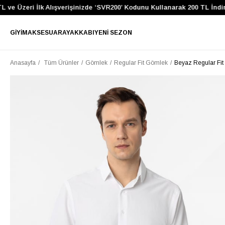
e Üzeri İlk Alışverişinizde ‘SVR200’ Kodunu Kullanarak 200 TL İndiri
GIYIM
AKSESUAR
AYAKKABI
YENI SEZON
Anasayfa
Tüm Ürünler
Gömlek
Regular Fit Gömlek
Beyaz Regular Fit