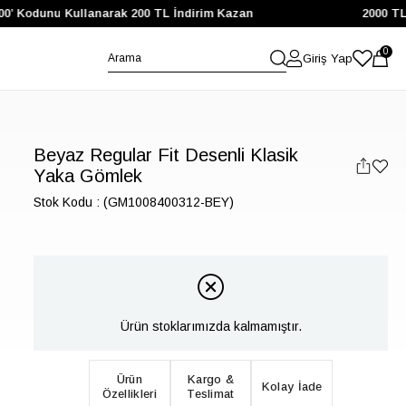
’ Kodunu Kullanarak 200 TL İndirim Kazan
2000 TL ve
0
Giriş Yap
Beyaz Regular Fit Desenli Klasik
Yaka Gömlek
Stok Kodu
(GM1008400312-BEY)
Ürün stoklarımızda kalmamıştır.
Ürün
Kargo &
Kolay İade
Özellikleri
Teslimat