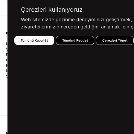
ALIŞVERİŞ
SEÇENEKLERİ
Çerezleri kullanıyoruz
Web sitemizde gezinme deneyiminizi geliştirmek, siz
ziyaretçilerimizin nereden geldiğini anlamak için çe
KURUMSAL
KATEGORİLER
YARDIM
Tümünü Kabul Et
Tümünü Reddet
Çerezleri Yönet
Hakkımızda
Gömlek
Sıkça So
Vizyonumuz & Misyonumuz
Takım Elbise
Üyelik İş
Politikalarımız
Ceket
Kargo Ve
Bayilik
Mont
İptal & İ
Franchise
Ayakkabı
Sipariş 
İnsan Kaynakları
Tişört
Frizbica
SÜVARİ Blog
Pantolon
Programı
Babalar Günü Hediye
Genel Ka
Fikirleri
Bilgi Top
Ofis Favorileri
Mezuniyet Kıyafetleri
MÜŞTERİ HİZMETLERİ