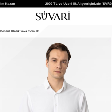
m Kazan
2000 TL ve Üzeri İlk Alışverişinizde ‘SVR200
 Desenli Klasik Yaka Gömlek