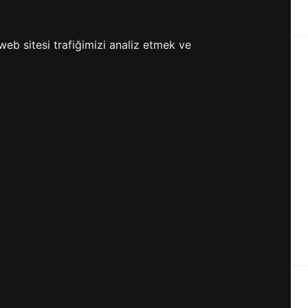
ETSİZ KARGO
GÖNDERİ
web sitesi trafiğimizi analiz etmek ve
KVKK ve GİZLİLİK
BİZİ TAKİP ET
KVKK Aydınlatma Metni
KVKK Politikası
KVKK Başvuru Formu
KVKK Açık Rıza Metni
Gizlilik ve Çerez Politikası
Kullanım Koşulları
ETK Aydınlatma Metni
Ön Bilgilendirme Fromu
Üyelik Sözleşmesi
ETK Onay Metni