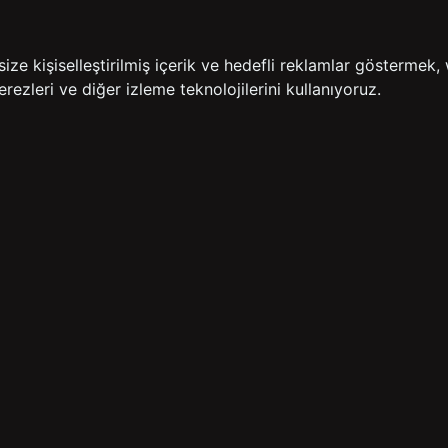
İADE GARANTİSİ
ÜCR
e kişiselleştirilmiş içerik ve hedefli reklamlar göstermek, 
rezleri ve diğer izleme teknolojilerini kullanıyoruz.
BİZE ULAŞIN
HIZLI ERİŞİM
rulan Sorular
İletişim
Anasayfa
lemleri
Mağazalarımız
Sepetim
 Teslimat
Kampanyalar
ade Politikası
Takip
rd Sadakat
 Üyelik Sözleşmesi
mpanya Koşulları
lumu Hizmetleri
Copyright© 2026
Süvari
All rights reserved.