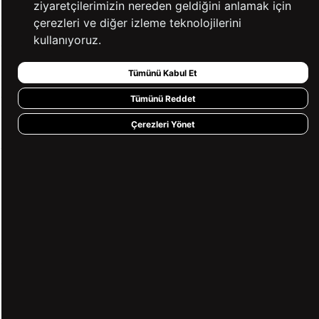
ziyaretçilerimizin nereden geldiğini anlamak için
YARDIM
çerezleri ve diğer izleme teknolojilerini
kullanıyoruz.
BİZE ULAŞIN
Tümünü Kabul Et
Tümünü Reddet
HIZLI ERİŞİM
Çerezleri Yönet
KVKK ve GİZLİLİK
BİZİ TAKİP ET
MÜŞTERİ HİZMETLERİ
0850 360 97 88
[email protected]