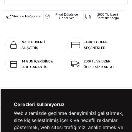
Fiyat Düşünce
2000 TL Üzeri
Stoktaki Mağazalar
Haber Ver
Ücretsiz Kargo
%100 GÜVENLİ
FARKLI ÖDEME
ALIŞVERİŞ
SEÇENEKLERİ
14 GÜN İÇERİSİNDE
2000 TL VE ÜZERİ
İADE GARANTİSİ
ÜCRETSİZ KARGO
KURUMSAL
Çerezleri kullanıyoruz
Web sitemizde gezinme deneyiminizi geliştirmek,
KATEGORİLER
size kişiselleştirilmiş içerik ve hedefli reklamlar
göstermek, web sitesi trafiğimizi analiz etmek ve