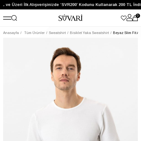
L ve Üzeri İlk Alışverişinizde ‘SVR200’ Kodunu Kullanarak 200 TL İndi
0
Anasayfa
Tüm Ürünler
Sweatshirt
Bisiklet Yaka Sweatshirt
Beyaz Slim Fit Ar