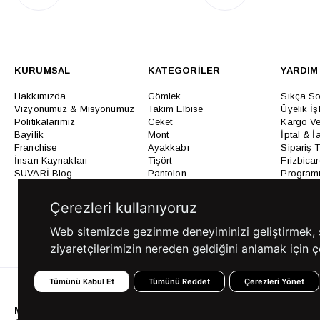
KURUMSAL
KATEGORİLER
YARDIM
Hakkımızda
Gömlek
Sıkça So
Vizyonumuz & Misyonumuz
Takım Elbise
Üyelik İş
Politikalarımız
Ceket
Kargo Ve
Bayilik
Mont
İptal & İ
Franchise
Ayakkabı
Sipariş 
İnsan Kaynakları
Tişört
Frizbica
SÜVARİ Blog
Pantolon
Programı
Babalar Günü Hediye
Genel Ka
Fikirleri
Bilgi Top
Çerezleri kullanıyoruz
Ofis Favorileri
Mezuniyet Kıyafetleri
Web sitemizde gezinme deneyiminizi geliştirmek, siz
ziyaretçilerimizin nereden geldiğini anlamak için çe
Tümünü Kabul Et
Tümünü Reddet
Çerezleri Yönet
MÜŞTERİ HİZMETLERİ