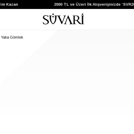
rim Kazan
2000 TL ve Üzeri İlk Alışverişinizde ‘SVR2
aş Yaka Gömlek