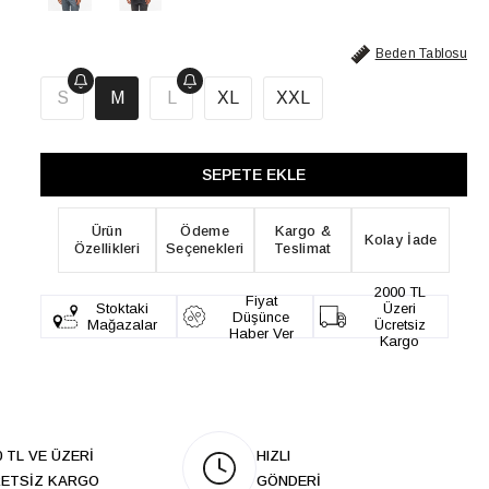
Beden Tablosu
S
M
L
XL
XXL
Ürün
Ödeme
Kargo &
Kolay İade
Özellikleri
Seçenekleri
Teslimat
2000 TL
Fiyat
Stoktaki
Üzeri
Düşünce
Mağazalar
Ücretsiz
Haber Ver
Kargo
0 TL VE ÜZERİ
HIZLI
ETSİZ KARGO
GÖNDERİ