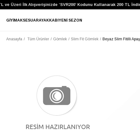
 ve Üzeri İlk Alışverişinizde ‘SVR200’ Kodunu Kullanarak 200 TL İndi
GIYIM
AKSESUAR
AYAKKABI
YENI SEZON
Anasayfa
Tüm Ürünler
Gömlek
Slim Fit Gömlek
Beyaz Slim Fitilli Ap