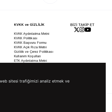
KVKK ve GİZLİLİK
BİZİ TAKİP ET
KVKK Aydınlatma Metni
KVKK Politikası
KVKK Başvuru Formu
KVKK Açık Rıza Metni
Gizlilik ve Çerez Politikası
Kullanım Koşulları
ETK Aydınlatma Metni
Ön Bilgilendirme Fromu
Üyelik Sözleşmesi
ETK Onay Metni
web sitesi trafiğimizi analiz etmek ve