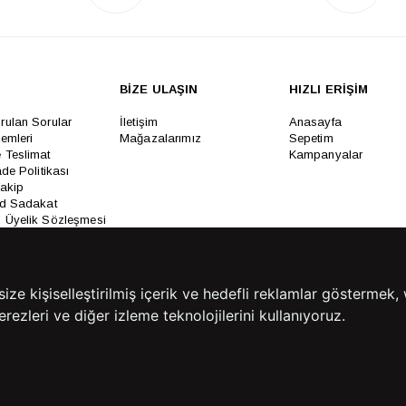
BİZE ULAŞIN
HIZLI ERİŞİM
rulan Sorular
İletişim
Anasayfa
lemleri
Mağazalarımız
Sepetim
 Teslimat
Kampanyalar
ade Politikası
Takip
rd Sadakat
 Üyelik Sözleşmesi
mpanya Koşulları
lumu Hizmetleri
e kişiselleştirilmiş içerik ve hedefli reklamlar göstermek, 
rezleri ve diğer izleme teknolojilerini kullanıyoruz.
Copyright© 2026
Süvari
All rights reserved.