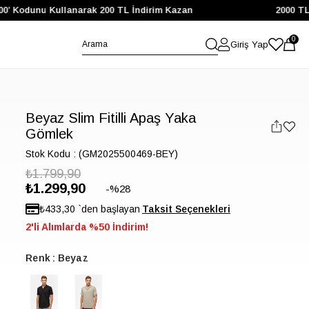
00’ Kodunu Kullanarak 200 TL İndirim Kazan
2000 TL 
0
Giriş Yap
Beyaz Slim Fitilli Apaş Yaka
Gömlek
Stok Kodu
(GM2025500469-BEY)
₺1.799,90
₺1.299,90
28
₺433,30
`den başlayan
2'li Alımlarda %50 İndirim!
Renk
Beyaz