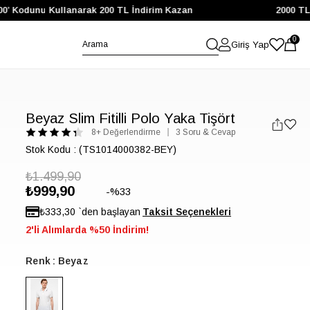
 Kodunu Kullanarak 200 TL İndirim Kazan
2000 TL ve 
0
Giriş Yap
Beyaz Slim Fitilli Polo Yaka Tişört
8+ Değerlendirme
3 Soru & Cevap
Stok Kodu
(TS1014000382-BEY)
₺1.499,90
₺999,90
33
₺333,30
`den başlayan
2'li Alımlarda %50 İndirim!
Renk
Beyaz