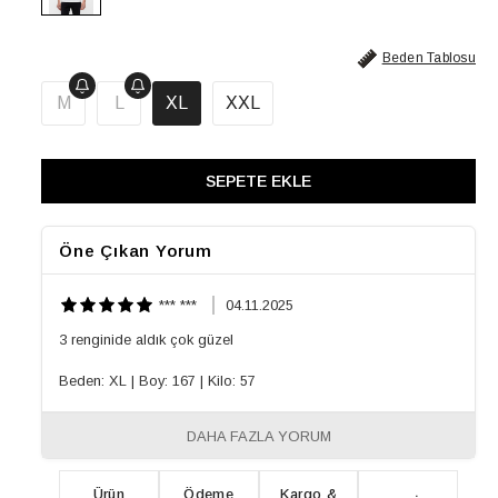
Beden Tablosu
M
L
XL
XXL
Öne Çıkan Yorum
*** ***
04.11.2025
3 renginide aldık çok güzel
Beden: XL
|
Boy: 167
|
Kilo: 57
DAHA FAZLA YORUM
Ürün
Ödeme
Kargo &