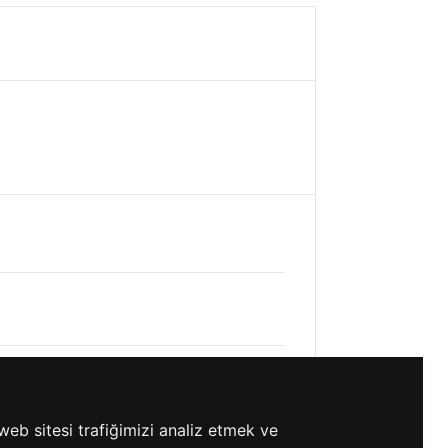
⚡ CollectAction
web sitesi trafiğimizi analiz etmek ve
0 TL VE ÜZERİ
HIZLI