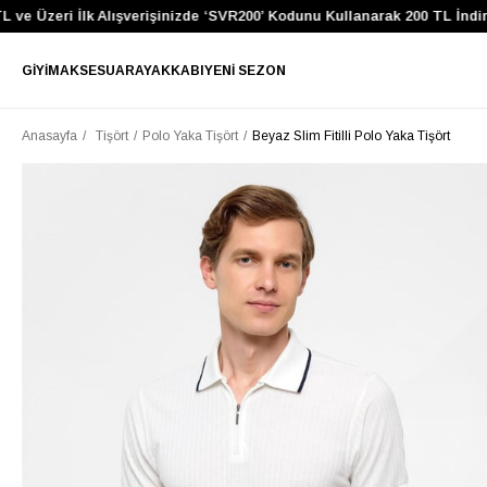
e Üzeri İlk Alışverişinizde ‘SVR200’ Kodunu Kullanarak 200 TL İndirim
GIYIM
AKSESUAR
AYAKKABI
YENI SEZON
Anasayfa
Tişört
Polo Yaka Tişört
Beyaz Slim Fitilli Polo Yaka Tişört