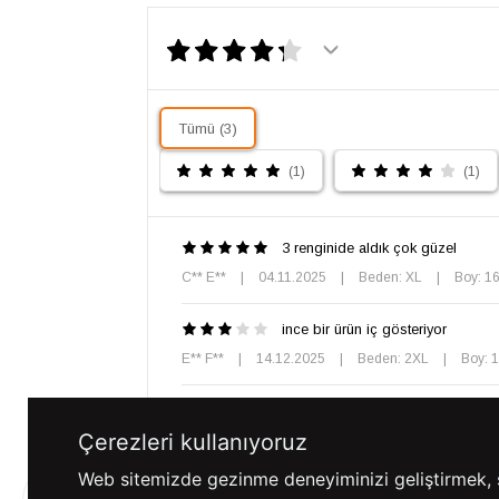
Tümü (3)
(1)
(1)
3 renginide aldık çok güzel
C** E**
|
04.11.2025
|
Beden: XL
|
Boy: 1
ince bir ürün iç gösteriyor
E** F**
|
14.12.2025
|
Beden: 2XL
|
Boy: 
Kaynak: Trendyol
Çerezleri kullanıyoruz
Web sitemizde gezinme deneyiminizi geliştirmek, siz
%100 GÜVENLİ
FARKLI ÖDEME