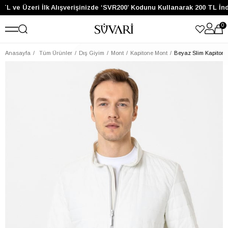
TL ve Üzeri İlk Alışverişinizde ‘SVR200’ Kodunu Kullanarak 200 TL İnd
0
Anasayfa
Tüm Ürünler
Dış Giyim
Mont
Kapitone Mont
Beyaz Slim Kapiton