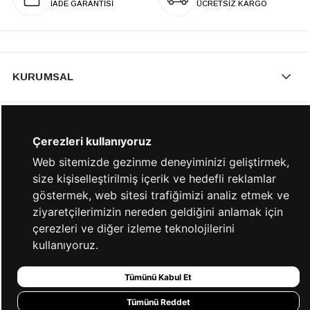
İADE GARANTİSİ
ÜCRETSİZ KARGO
KURUMSAL
KATEGORİLER
Çerezleri kullanıyoruz
Web sitemizde gezinme deneyiminizi geliştirmek,
YARDIM
size kişiselleştirilmiş içerik ve hedefli reklamlar
göstermek, web sitesi trafiğimizi analiz etmek ve
ziyaretçilerimizin nereden geldiğini anlamak için
BİZE ULAŞIN
çerezleri ve diğer izleme teknolojilerini
kullanıyoruz.
HIZLI ERİŞİM
Tümünü Kabul Et
Tümünü Reddet