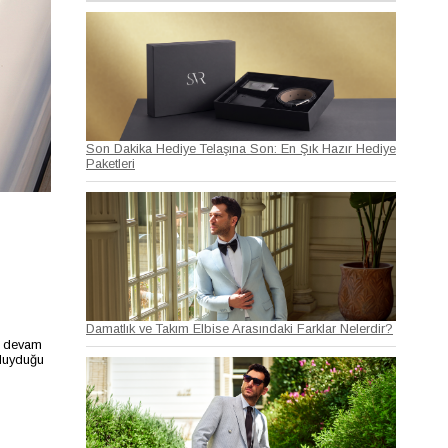
Son Dakika Hediye Telaşına Son: En Şık Hazır Hediye
Paketleri
Damatlık ve Takım Elbise Arasındaki Farklar Nelerdir?
ye devam
 duyduğu