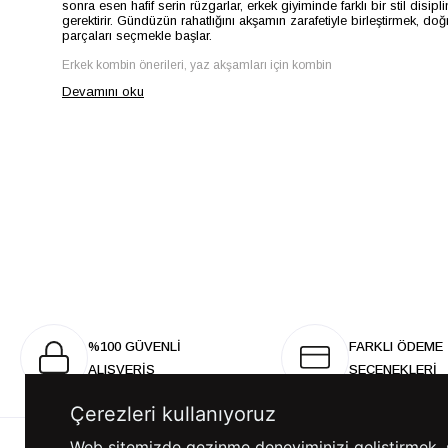
sonra esen hafif serin rüzgarlar, erkek giyiminde farklı bir stil disipli
gerektirir. Gündüzün rahatlığını akşamın zarafetiyle birleştirmek, doğ
parçaları seçmekle başlar.
Erkek kombin önerileri, yaz akşamları için kombin
Devamını oku
%100 GÜVENLİ
FARKLI ÖDEME
ALIŞVERİŞ
SEÇENEKLERİ
Çerezleri kullanıyoruz
Web sitemizde gezinme deneyiminizi geliştirmek, siz