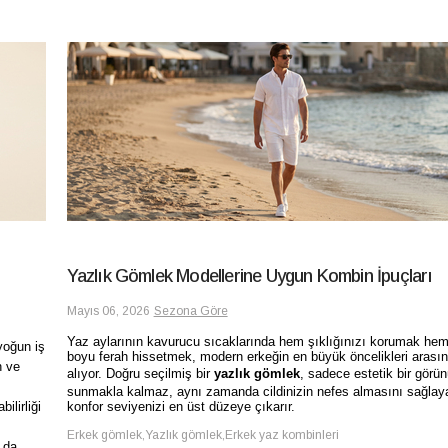
Yazlık Gömlek Modellerine Uygun Kombin İpuçları
Mayıs 06, 2026
Sezona Göre
Yaz aylarının kavurucu sıcaklarında hem şıklığınızı korumak he
yoğun iş
boyu ferah hissetmek, modern erkeğin en büyük öncelikleri arasın
n ve
alıyor. Doğru seçilmiş bir
yazlık gömlek
, sadece estetik bir görü
sunmakla kalmaz, aynı zamanda cildinizin nefes almasını sağlay
konfor seviyenizi en üst düzeye çıkarır.
lirliği
Erkek gömlek,Yazlık gömlek,Erkek yaz kombinleri
 da