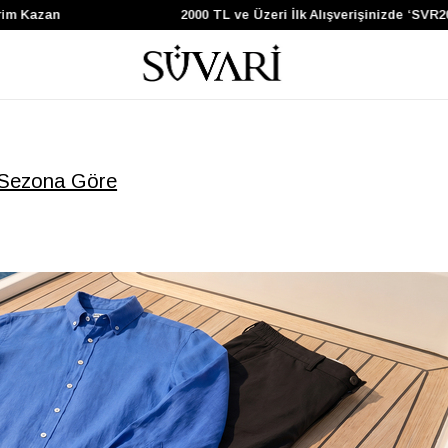
Kazan
2000 TL ve Üzeri İlk Alışverişinizde ‘SVR200’
Sezona Göre