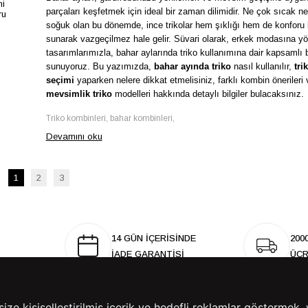
ni
parçaları keşfetmek için ideal bir zaman dilimidir. Ne çok sıcak n
ru
soğuk olan bu dönemde, ince trikolar hem şıklığı hem de konforu 
sunarak vazgeçilmez hale gelir. Süvari olarak, erkek modasına y
tasarımlarımızla, bahar aylarında triko kullanımına dair kapsamlı b
sunuyoruz. Bu yazımızda,
bahar ayında triko
nasıl kullanılır,
tri
seçimi
yaparken nelere dikkat etmelisiniz, farklı kombin önerileri 
mevsimlik triko
modelleri hakkında detaylı bilgiler bulacaksınız.
Triko kombinleri, bahar kombinleri,
Devamını oku
1
2
3
14 GÜN İÇERİSİNDE
200
İADE GARANTİSİ
ÜCR
e kişiselleştirilmiş içerik ve hedefli reklamlar göstermek, 