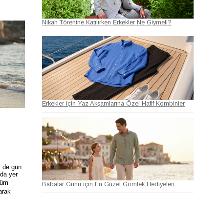
Nikah Törenine Katılırken Erkekler Ne Giymeli?
Erkekler için Yaz Akşamlarına Özel Hafif Kombinler
m de gün
da yer
nüm
Babalar Günü için En Güzel Gömlek Hediyeleri
arak