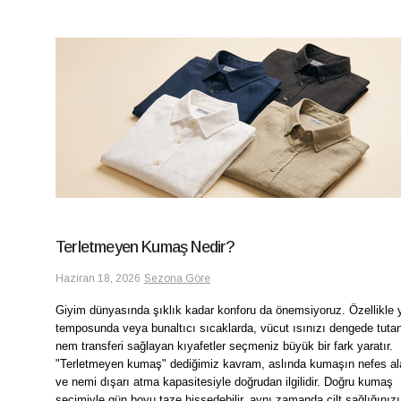
Terletmeyen Kumaş Nedir?
Haziran 18, 2026
Sezona Göre
Giyim dünyasında şıklık kadar konforu da önemsiyoruz. Özellikle 
temposunda veya bunaltıcı sıcaklarda, vücut ısınızı dengede tuta
nem transferi sağlayan kıyafetler seçmeniz büyük bir fark yaratır.
"Terletmeyen kumaş" dediğimiz kavram, aslında kumaşın nefes alabi
ve nemi dışarı atma kapasitesiyle doğrudan ilgilidir. Doğru kumaş
seçimiyle gün boyu taze hissedebilir, aynı zamanda cilt sağlığınızı