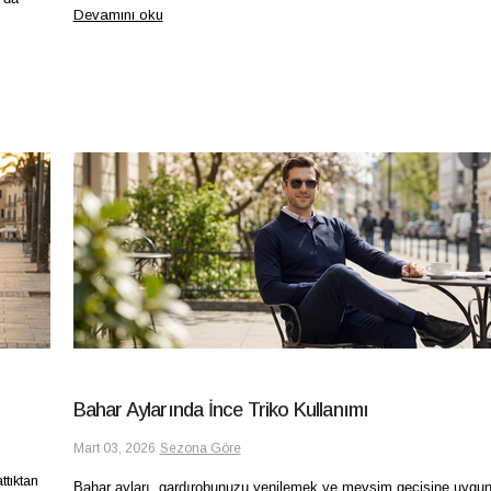
Devamını oku
Bahar Aylarında İnce Triko Kullanımı
Mart 03, 2026
Sezona Göre
ttıktan
Bahar ayları, gardırobunuzu yenilemek ve mevsim geçişine uygu