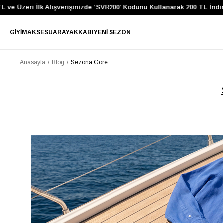
 Üzeri İlk Alışverişinizde ‘SVR200’ Kodunu Kullanarak 200 TL İndirim 
GIYIM
AKSESUAR
AYAKKABI
YENI SEZON
Anasayfa
Blog
Sezona Göre