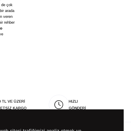
e de çok
bir arada
ön veren
ir rehber
ko
ve
0 TL VE ÜZERİ
HIZLI
ETSİZ KARGO
GÖNDERİ
web sitesi trafiğimizi analiz etmek ve