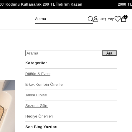
 Kodunu Kullanarak 200 TL İndirim Kazan
2000 TL ve 
0
Giriş Yap
Ara
Kategoriler
Düğün & Event
Erkek Kombin Önerileri
Takım Elbise
Sezona Göre
Hediye Önerileri
Son Blog Yazıları