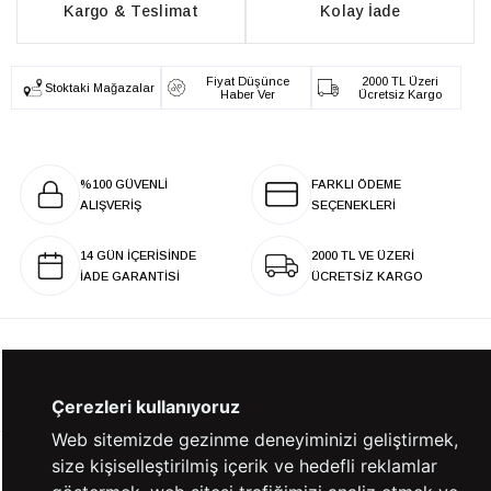
Kargo & Teslimat
Kolay İade
Fiyat Düşünce
2000 TL Üzeri
Stoktaki Mağazalar
Haber Ver
Ücretsiz Kargo
%100 GÜVENLİ
FARKLI ÖDEME
ALIŞVERİŞ
SEÇENEKLERİ
14 GÜN İÇERİSİNDE
2000 TL VE ÜZERİ
İADE GARANTİSİ
ÜCRETSİZ KARGO
KURUMSAL
Çerezleri kullanıyoruz
Web sitemizde gezinme deneyiminizi geliştirmek,
size kişiselleştirilmiş içerik ve hedefli reklamlar
KATEGORİLER