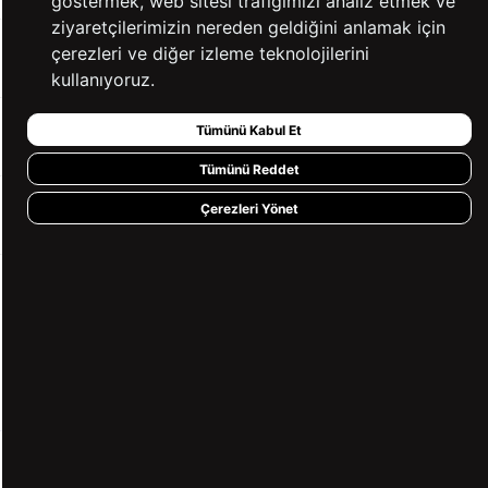
göstermek, web sitesi trafiğimizi analiz etmek ve
ziyaretçilerimizin nereden geldiğini anlamak için
çerezleri ve diğer izleme teknolojilerini
YARDIM
kullanıyoruz.
Tümünü Kabul Et
BİZE ULAŞIN
Tümünü Reddet
Çerezleri Yönet
HIZLI ERİŞİM
KVKK ve GİZLİLİK
BİZİ TAKİP ET
MÜŞTERİ HİZMETLERİ
0850 360 97 88