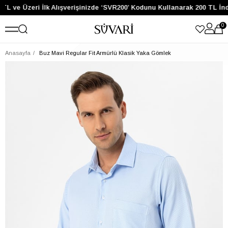
TL ve Üzeri İlk Alışverişinizde ‘SVR200’ Kodunu Kullanarak 200 TL İn
0
Anasayfa
Buz Mavi Regular Fit Armürlü Klasik Yaka Gömlek