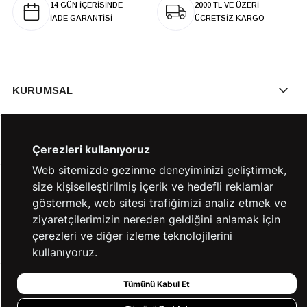
14 GÜN İÇERİSİNDE
2000 TL VE ÜZERİ
İADE GARANTİSİ
ÜCRETSİZ KARGO
KURUMSAL
KATEGORİLER
Çerezleri kullanıyoruz
Web sitemizde gezinme deneyiminizi geliştirmek,
size kişiselleştirilmiş içerik ve hedefli reklamlar
YARDIM
göstermek, web sitesi trafiğimizi analiz etmek ve
ziyaretçilerimizin nereden geldiğini anlamak için
çerezleri ve diğer izleme teknolojilerini
BİZE ULAŞIN
kullanıyoruz.
Tümünü Kabul Et
HIZLI ERİŞİM