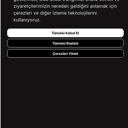
ziyaretçilerimizin nereden geldiğini anlamak için
çerezleri ve diğer izleme teknolojilerini
YARDIM
kullanıyoruz.
Tümünü Kabul Et
BİZE ULAŞIN
Tümünü Reddet
Çerezleri Yönet
HIZLI ERİŞİM
KVKK ve GİZLİLİK
BİZİ TAKİP ET
MÜŞTERİ HİZMETLERİ
0850 360 97 88