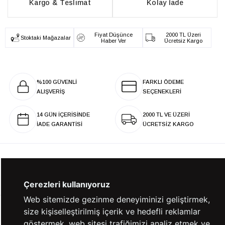
Kargo & Teslimat
Kolay İade
Fiyat Düşünce
2000 TL Üzeri
Stoktaki Mağazalar
Haber Ver
Ücretsiz Kargo
%100 GÜVENLİ
FARKLI ÖDEME
ALIŞVERİŞ
SEÇENEKLERİ
14 GÜN İÇERİSİNDE
2000 TL VE ÜZERİ
İADE GARANTİSİ
ÜCRETSİZ KARGO
KURUMSAL
Çerezleri kullanıyoruz
Web sitemizde gezinme deneyiminizi geliştirmek,
size kişiselleştirilmiş içerik ve hedefli reklamlar
KATEGORİLER
göstermek, web sitesi trafiğimizi analiz etmek ve