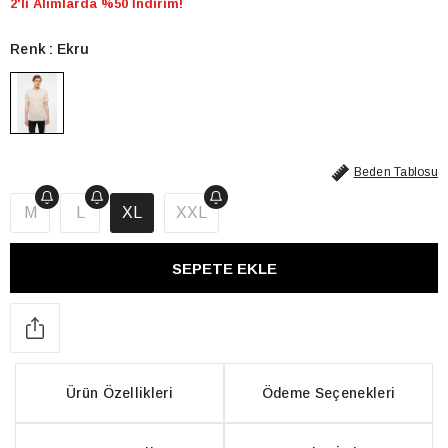
2'li Alımlarda %50 İndirim!
Renk
Ekru
Beden Tablosu
M
L
XL
XXL
Ürün Özellikleri
Ödeme Seçenekleri