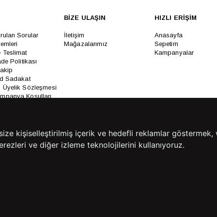
BİZE ULAŞIN
HIZLI ERİŞİM
rulan Sorular
İletişim
Anasayfa
lemleri
Mağazalarımız
Sepetim
 Teslimat
Kampanyalar
ade Politikası
Takip
rd Sadakat
 Üyelik Sözleşmesi
mpanya Koşulları
lumu Hizmetleri
e kişiselleştirilmiş içerik ve hedefli reklamlar göstermek, 
rezleri ve diğer izleme teknolojilerini kullanıyoruz.
Copyright© 2026
Süvari
All rights reserved.