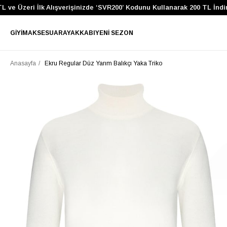
 ve Üzeri İlk Alışverişinizde ‘SVR200’ Kodunu Kullanarak 200 TL İndir
GIYIM
AKSESUAR
AYAKKABI
YENI SEZON
Anasayfa
Ekru Regular Düz Yarım Balıkçı Yaka Triko