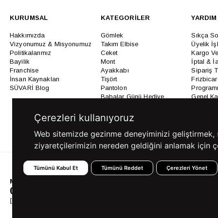
KURUMSAL
KATEGORİLER
YARDIM
Hakkımızda
Gömlek
Sıkça So
Vizyonumuz & Misyonumuz
Takım Elbise
Üyelik İş
Politikalarımız
Ceket
Kargo Ve
Bayilik
Mont
İptal & İ
Franchise
Ayakkabı
Sipariş 
İnsan Kaynakları
Tişört
Frizbica
SÜVARİ Blog
Pantolon
Programı
Babalar Günü Hediye
Genel Ka
Fikirleri
Bilgi Top
Ofis Favorileri
Çerezleri kullanıyoruz
Mezuniyet Kıyafetleri
Web sitemizde gezinme deneyiminizi geliştirmek, siz
ziyaretçilerimizin nereden geldiğini anlamak için çe
Tümünü Kabul Et
Tümünü Reddet
Çerezleri Yönet
MÜŞTERİ HİZMETLERİ
0850 360 97 88
[email protected]