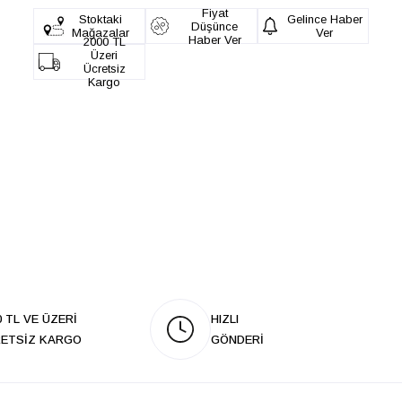
Fiyat
Stoktaki
Gelince Haber
Düşünce
Mağazalar
Ver
Haber Ver
2000 TL
Üzeri
Ücretsiz
Kargo
0 TL VE ÜZERİ
HIZLI
ETSİZ KARGO
GÖNDERİ