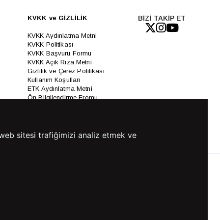
KVKK ve GİZLİLİK
BİZİ TAKİP ET
KVKK Aydınlatma Metni
KVKK Politikası
KVKK Başvuru Formu
KVKK Açık Rıza Metni
Gizlilik ve Çerez Politikası
Kullanım Koşulları
ETK Aydınlatma Metni
Ön Bilgilendirme Fromu
Üyelik Sözleşmesi
ETK Onay Metni
web sitesi trafiğimizi analiz etmek ve