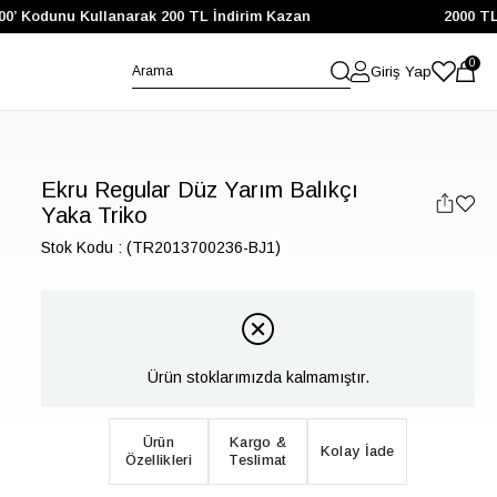
00’ Kodunu Kullanarak 200 TL İndirim Kazan
2000 TL v
0
Giriş Yap
Ekru Regular Düz Yarım Balıkçı
Yaka Triko
Stok Kodu
(TR2013700236-BJ1)
Ürün stoklarımızda kalmamıştır.
Ürün
Kargo &
Kolay İade
Özellikleri
Teslimat