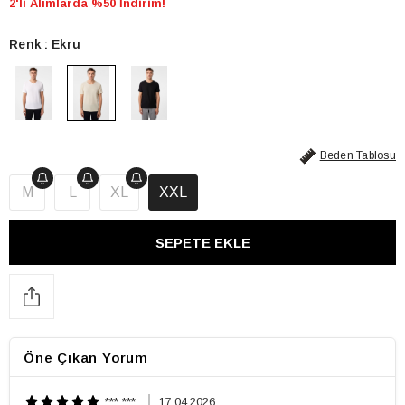
2'li Alımlarda %50 İndirim!
Renk
Ekru
Beden Tablosu
M
L
XL
XXL
Öne Çıkan Yorum
*** ***
17.04.2026