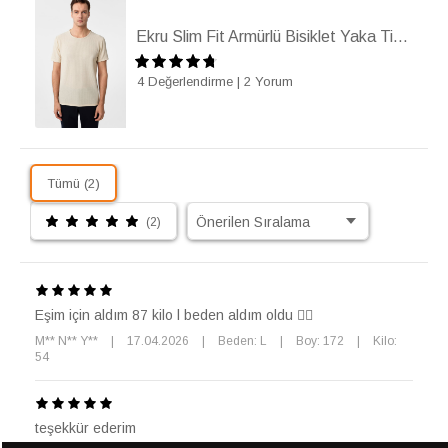
Ekru Slim Fit Armürlü Bisiklet Yaka Tişört
4 Değerlendirme
|
2 Yorum
Tümü (2)
(2)
Eşim için aldım 87 kilo l beden aldım oldu 👍🏻
M** N** Y**
|
17.04.2026
|
Beden: L
|
Boy: 172
|
Kilo:
54
teşekkür ederim