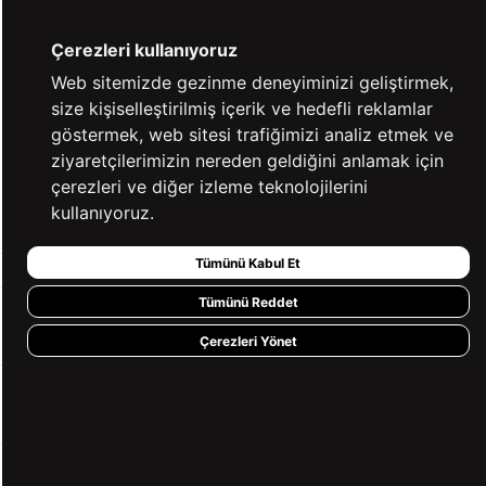
**** ****
|
06.09.2025
|
Beden: L
Çerezleri kullanıyoruz
Kaynak: Trendyol
⚡ CollectAction
Web sitemizde gezinme deneyiminizi geliştirmek,
size kişiselleştirilmiş içerik ve hedefli reklamlar
%100 GÜVENLİ
FARKLI ÖDEME
göstermek, web sitesi trafiğimizi analiz etmek ve
ALIŞVERİŞ
SEÇENEKLERİ
ziyaretçilerimizin nereden geldiğini anlamak için
çerezleri ve diğer izleme teknolojilerini
14 GÜN İÇERİSİNDE
2000 TL VE ÜZERİ
kullanıyoruz.
İADE GARANTİSİ
ÜCRETSİZ KARGO
Tümünü Kabul Et
Tümünü Reddet
KURUMSAL
Çerezleri Yönet
KATEGORİLER
YARDIM