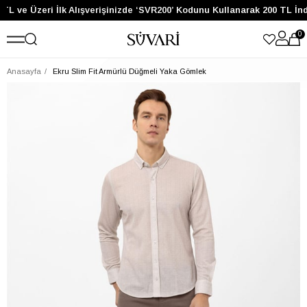
TL ve Üzeri İlk Alışverişinizde ‘SVR200’ Kodunu Kullanarak 200 TL İn
0
Anasayfa
Ekru Slim Fit Armürlü Düğmeli Yaka Gömlek