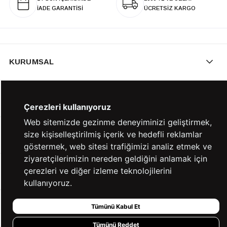
İADE GARANTİSİ
ÜCRETSİZ KARGO
KURUMSAL
KATEGORİLER
Çerezleri kullanıyoruz
Web sitemizde gezinme deneyiminizi geliştirmek,
size kişiselleştirilmiş içerik ve hedefli reklamlar
YARDIM
göstermek, web sitesi trafiğimizi analiz etmek ve
ziyaretçilerimizin nereden geldiğini anlamak için
çerezleri ve diğer izleme teknolojilerini
BİZE ULAŞIN
kullanıyoruz.
Tümünü Kabul Et
HIZLI ERİŞİM
Tümünü Reddet