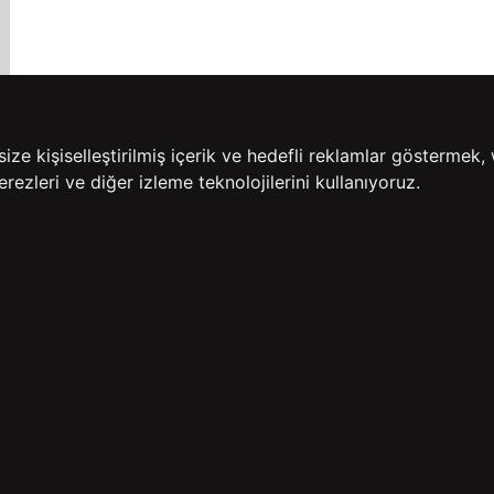
e kişiselleştirilmiş içerik ve hedefli reklamlar göstermek, 
rezleri ve diğer izleme teknolojilerini kullanıyoruz.
14 GÜN İÇERİSİNDE
200
İADE GARANTİSİ
ÜCR
BİZE ULAŞIN
HIZLI ERİŞİM
rulan Sorular
İletişim
Anasayfa
lemleri
Mağazalarımız
Sepetim
 Teslimat
Kampanyalar
ade Politikası
Takip
rd Sadakat