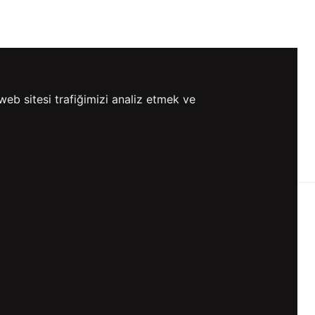
web sitesi trafiğimizi analiz etmek ve
0 TL VE ÜZERİ
HIZLI
ETSİZ KARGO
GÖNDERİ
KVKK ve GİZLİLİK
BİZİ TAKİP ET
KVKK Aydınlatma Metni
KVKK Politikası
KVKK Başvuru Formu
KVKK Açık Rıza Metni
Gizlilik ve Çerez Politikası
Kullanım Koşulları