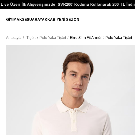
 Üzeri İlk Alışverişinizde ‘SVR200’ Kodunu Kullanarak 200 TL İndirim 
GIYIM
AKSESUAR
AYAKKABI
YENI SEZON
Anasayfa
Tişört
Polo Yaka Tişört
Ekru Slim Fit Armürlü Polo Yaka Tişört