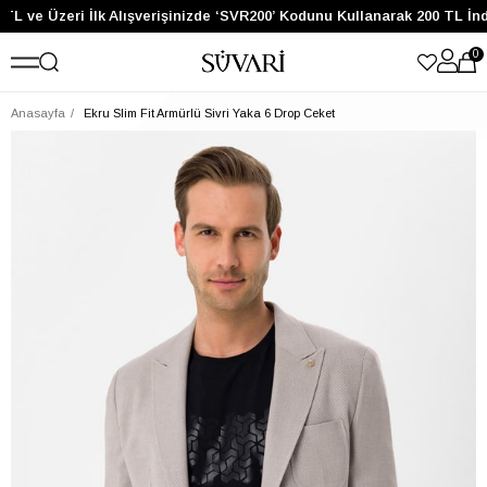
TL ve Üzeri İlk Alışverişinizde ‘SVR200’ Kodunu Kullanarak 200 TL İnd
0
Anasayfa
Ekru Slim Fit Armürlü Sivri Yaka 6 Drop Ceket