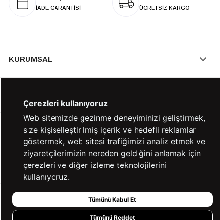
İADE GARANTİSİ
ÜCRETSİZ KARGO
KURUMSAL
KATEGORİLER
Çerezleri kullanıyoruz
Web sitemizde gezinme deneyiminizi geliştirmek,
size kişiselleştirilmiş içerik ve hedefli reklamlar
YARDIM
göstermek, web sitesi trafiğimizi analiz etmek ve
ziyaretçilerimizin nereden geldiğini anlamak için
çerezleri ve diğer izleme teknolojilerini
BİZE ULAŞIN
kullanıyoruz.
Tümünü Kabul Et
HIZLI ERİŞİM
Tümünü Reddet