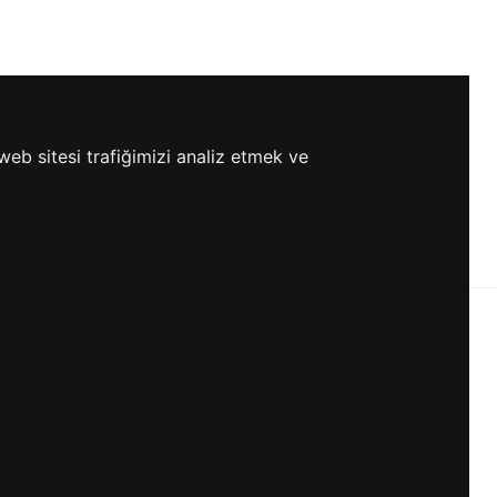
web sitesi trafiğimizi analiz etmek ve
0 TL VE ÜZERİ
HIZLI
ETSİZ KARGO
GÖNDERİ
KVKK ve GİZLİLİK
BİZİ TAKİP ET
KVKK Aydınlatma Metni
KVKK Politikası
KVKK Başvuru Formu
KVKK Açık Rıza Metni
Gizlilik ve Çerez Politikası
Kullanım Koşulları