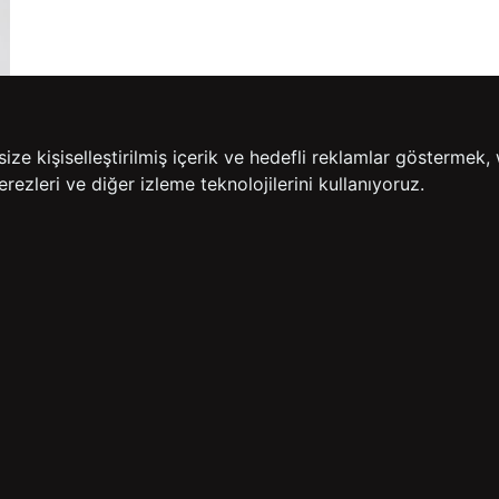
e kişiselleştirilmiş içerik ve hedefli reklamlar göstermek, 
rezleri ve diğer izleme teknolojilerini kullanıyoruz.
14 GÜN İÇERİSİNDE
200
İADE GARANTİSİ
ÜCR
BİZE ULAŞIN
HIZLI ERİŞİM
rulan Sorular
İletişim
Anasayfa
lemleri
Mağazalarımız
Sepetim
 Teslimat
Kampanyalar
ade Politikası
Takip
rd Sadakat