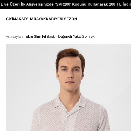
 Üzeri İlk Alışverişinizde ‘SVR200’ Kodunu Kullanarak 200 TL İndirim 
GIYIM
AKSESUAR
AYAKKABI
YENI SEZON
Anasayfa
Ekru Slim Fit Baskılı Düğmeli Yaka Gömlek