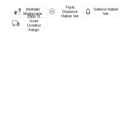
Fiyat
Stoktaki
Gelince Haber
Düşünce
Mağazalar
Ver
Haber Ver
2000 TL
Üzeri
Ücretsiz
Kargo