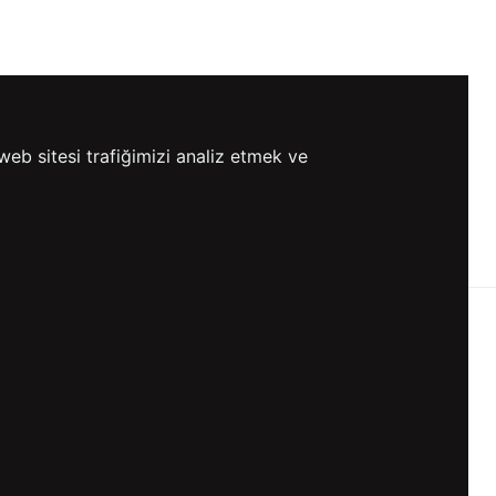
web sitesi trafiğimizi analiz etmek ve
0 TL VE ÜZERİ
HIZLI
ETSİZ KARGO
GÖNDERİ
KVKK ve GİZLİLİK
BİZİ TAKİP ET
KVKK Aydınlatma Metni
KVKK Politikası
KVKK Başvuru Formu
KVKK Açık Rıza Metni
Gizlilik ve Çerez Politikası
Kullanım Koşulları