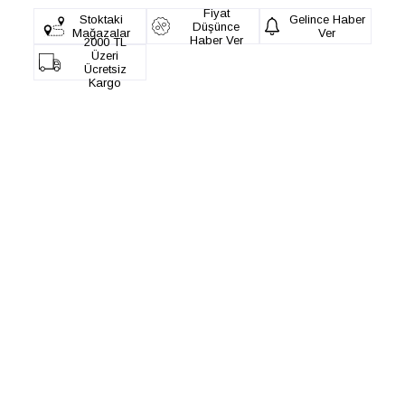
Fiyat
Stoktaki
Gelince Haber
Düşünce
Mağazalar
Ver
Haber Ver
2000 TL
Üzeri
Ücretsiz
Kargo