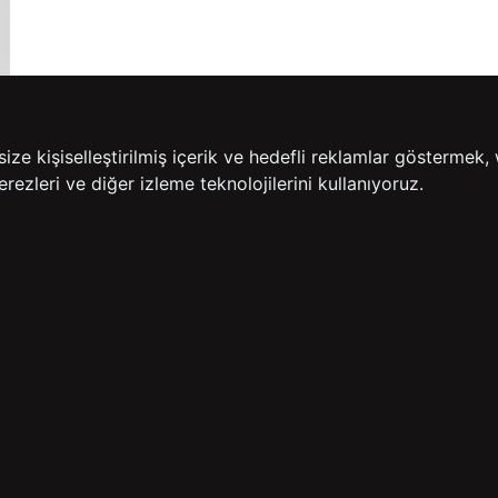
e kişiselleştirilmiş içerik ve hedefli reklamlar göstermek, 
rezleri ve diğer izleme teknolojilerini kullanıyoruz.
14 GÜN İÇERİSİNDE
200
İADE GARANTİSİ
ÜCR
BİZE ULAŞIN
HIZLI ERİŞİM
rulan Sorular
İletişim
Anasayfa
lemleri
Mağazalarımız
Sepetim
 Teslimat
Kampanyalar
ade Politikası
Takip
rd Sadakat