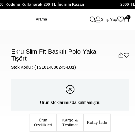
 Kodunu Kullanarak 200 TL İndirim Kazan
2000 TL ve Ü
0
Giriş Yap
Ekru Slim Fit Baskılı Polo Yaka
Tişört
Stok Kodu
(TS1014000245-BJ1)
Ürün stoklarımızda kalmamıştır.
Ürün
Kargo &
Kolay İade
Özellikleri
Teslimat