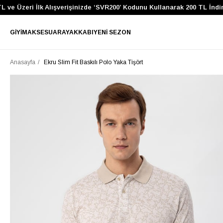
 Üzeri İlk Alışverişinizde ‘SVR200’ Kodunu Kullanarak 200 TL İndirim 
GIYIM
AKSESUAR
AYAKKABI
YENI SEZON
Anasayfa
Ekru Slim Fit Baskılı Polo Yaka Tişört