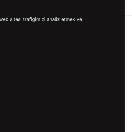
ETSİZ KARGO
GÖNDERİ
web sitesi trafiğimizi analiz etmek ve
KVKK ve GİZLİLİK
BİZİ TAKİP ET
KVKK Aydınlatma Metni
KVKK Politikası
KVKK Başvuru Formu
KVKK Açık Rıza Metni
Gizlilik ve Çerez Politikası
Kullanım Koşulları
ETK Aydınlatma Metni
Ön Bilgilendirme Fromu
Üyelik Sözleşmesi
ETK Onay Metni