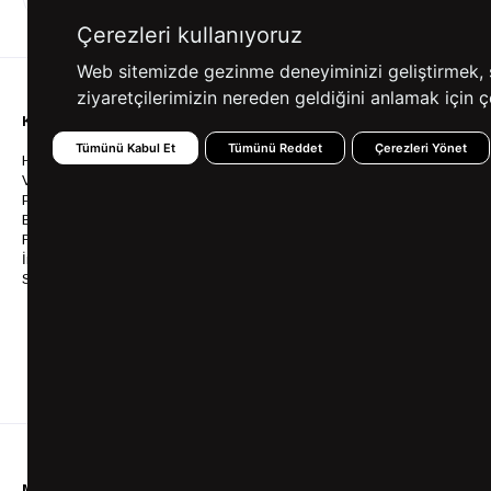
ALIŞVERİŞ
SEÇENEKLERİ
Çerezleri kullanıyoruz
Web sitemizde gezinme deneyiminizi geliştirmek, siz
ziyaretçilerimizin nereden geldiğini anlamak için çe
KURUMSAL
KATEGORİLER
YARDIM
Tümünü Kabul Et
Tümünü Reddet
Çerezleri Yönet
Hakkımızda
Gömlek
Sıkça So
Vizyonumuz & Misyonumuz
Takım Elbise
Üyelik İş
Politikalarımız
Ceket
Kargo Ve
Bayilik
Mont
İptal & İ
Franchise
Ayakkabı
Sipariş 
İnsan Kaynakları
Tişört
Frizbica
SÜVARİ Blog
Pantolon
Programı
Babalar Günü Hediye
Genel Ka
Fikirleri
Bilgi Top
Ofis Favorileri
Mezuniyet Kıyafetleri
MÜŞTERİ HİZMETLERİ