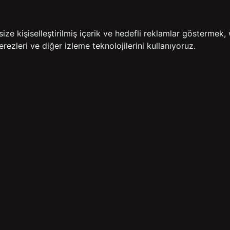
İADE GARANTİSİ
ÜCR
e kişiselleştirilmiş içerik ve hedefli reklamlar göstermek, 
rezleri ve diğer izleme teknolojilerini kullanıyoruz.
BİZE ULAŞIN
HIZLI ERİŞİM
rulan Sorular
İletişim
Anasayfa
lemleri
Mağazalarımız
Sepetim
 Teslimat
Kampanyalar
ade Politikası
Takip
rd Sadakat
 Üyelik Sözleşmesi
mpanya Koşulları
lumu Hizmetleri
Copyright© 2026
Süvari
All rights reserved.