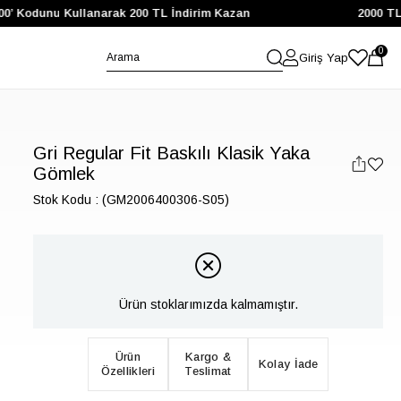
’ Kodunu Kullanarak 200 TL İndirim Kazan
2000 TL ve 
0
Giriş Yap
Gri Regular Fit Baskılı Klasik Yaka
Gömlek
Stok Kodu
(GM2006400306-S05)
Ürün stoklarımızda kalmamıştır.
Ürün
Kargo &
Kolay İade
Özellikleri
Teslimat