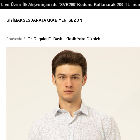
e Üzeri İlk Alışverişinizde ‘SVR200’ Kodunu Kullanarak 200 TL İndirim
GIYIM
AKSESUAR
AYAKKABI
YENI SEZON
Anasayfa
Gri Regular Fit Baskılı Klasik Yaka Gömlek