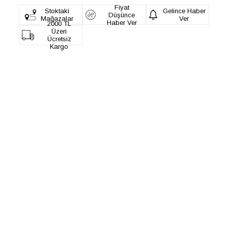
Fiyat
Stoktaki
Gelince Haber
Düşünce
Mağazalar
Ver
Haber Ver
2000 TL
Üzeri
Ücretsiz
Kargo