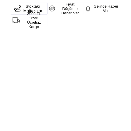
Fiyat
Stoktaki
Gelince Haber
Düşünce
Mağazalar
Ver
Haber Ver
2000 TL
Üzeri
Ücretsiz
Kargo