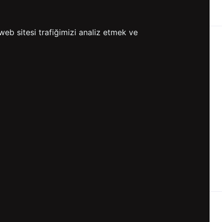
ETSİZ KARGO
GÖNDERİ
web sitesi trafiğimizi analiz etmek ve
KVKK ve GİZLİLİK
BİZİ TAKİP ET
KVKK Aydınlatma Metni
KVKK Politikası
KVKK Başvuru Formu
KVKK Açık Rıza Metni
Gizlilik ve Çerez Politikası
Kullanım Koşulları
ETK Aydınlatma Metni
Ön Bilgilendirme Fromu
Üyelik Sözleşmesi
ETK Onay Metni