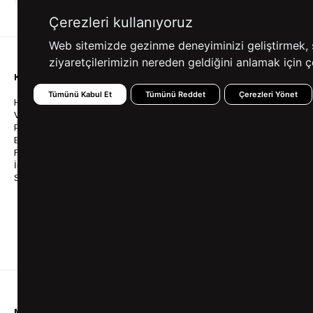
ALIŞVERİŞ
SEÇENEKLERİ
Çerezleri kullanıyoruz
Web sitemizde gezinme deneyiminizi geliştirmek, siz
ziyaretçilerimizin nereden geldiğini anlamak için çe
KURUMSAL
KATEGORİLER
YARDIM
Tümünü Kabul Et
Tümünü Reddet
Çerezleri Yönet
Hakkımızda
Gömlek
Sıkça So
Vizyonumuz & Misyonumuz
Takım Elbise
Üyelik İş
Politikalarımız
Ceket
Kargo Ve
Bayilik
Mont
İptal & İ
Franchise
Ayakkabı
Sipariş 
İnsan Kaynakları
Tişört
Frizbica
SÜVARİ Blog
Pantolon
Programı
Babalar Günü Hediye
Genel Ka
Fikirleri
Bilgi Top
Ofis Favorileri
Mezuniyet Kıyafetleri
MÜŞTERİ HİZMETLERİ