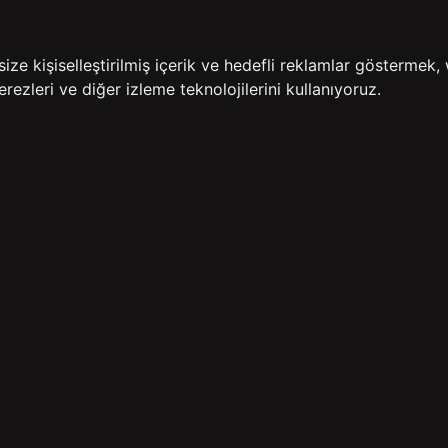
İADE GARANTİSİ
ÜCR
e kişiselleştirilmiş içerik ve hedefli reklamlar göstermek, 
rezleri ve diğer izleme teknolojilerini kullanıyoruz.
BİZE ULAŞIN
HIZLI ERİŞİM
rulan Sorular
İletişim
Anasayfa
lemleri
Mağazalarımız
Sepetim
 Teslimat
Kampanyalar
ade Politikası
Takip
rd Sadakat
 Üyelik Sözleşmesi
mpanya Koşulları
lumu Hizmetleri
Copyright© 2026
Süvari
All rights reserved.