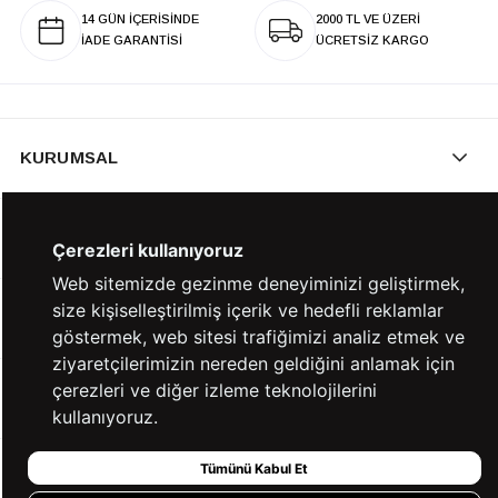
14 GÜN İÇERİSİNDE
2000 TL VE ÜZERİ
İADE GARANTİSİ
ÜCRETSİZ KARGO
KURUMSAL
KATEGORİLER
Çerezleri kullanıyoruz
Web sitemizde gezinme deneyiminizi geliştirmek,
size kişiselleştirilmiş içerik ve hedefli reklamlar
YARDIM
göstermek, web sitesi trafiğimizi analiz etmek ve
ziyaretçilerimizin nereden geldiğini anlamak için
çerezleri ve diğer izleme teknolojilerini
BİZE ULAŞIN
kullanıyoruz.
Tümünü Kabul Et
HIZLI ERİŞİM