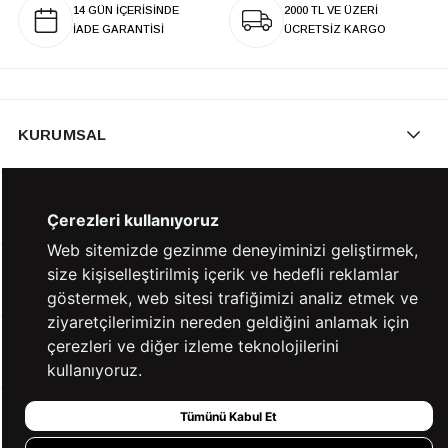
14 GÜN İÇERİSİNDE
2000 TL VE ÜZERİ
İADE GARANTİSİ
ÜCRETSİZ KARGO
KURUMSAL
KATEGORİLER
Çerezleri kullanıyoruz
Web sitemizde gezinme deneyiminizi geliştirmek,
size kişiselleştirilmiş içerik ve hedefli reklamlar
YARDIM
göstermek, web sitesi trafiğimizi analiz etmek ve
ziyaretçilerimizin nereden geldiğini anlamak için
çerezleri ve diğer izleme teknolojilerini
BİZE ULAŞIN
kullanıyoruz.
Tümünü Kabul Et
HIZLI ERİŞİM