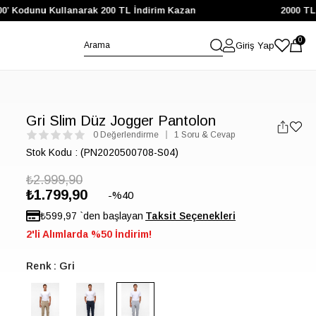
 Kodunu Kullanarak 200 TL İndirim Kazan
2000 TL ve 
0
Giriş Yap
Gri Slim Düz Jogger Pantolon
0 Değerlendirme
1 Soru & Cevap
Stok Kodu
(PN2020500708-S04)
₺2.999,90
₺1.799,90
40
₺599,97
`den başlayan
2'li Alımlarda %50 İndirim!
Renk
Gri