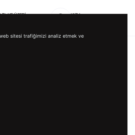
0 TL VE ÜZERİ
HIZLI
ETSİZ KARGO
GÖNDERİ
web sitesi trafiğimizi analiz etmek ve
KVKK ve GİZLİLİK
BİZİ TAKİP ET
KVKK Aydınlatma Metni
KVKK Politikası
KVKK Başvuru Formu
KVKK Açık Rıza Metni
Gizlilik ve Çerez Politikası
Kullanım Koşulları
ETK Aydınlatma Metni
Ön Bilgilendirme Fromu
Üyelik Sözleşmesi
ETK Onay Metni