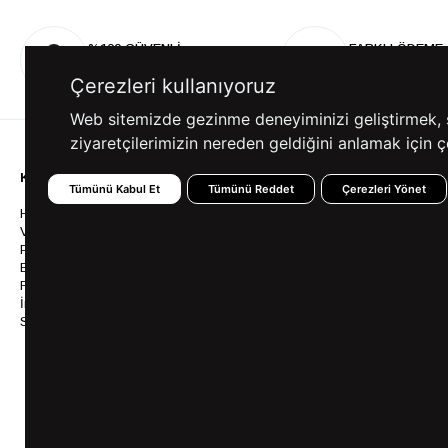
%100 GÜVENLİ
FARKLI ÖDEME
ALIŞVERİŞ
SEÇENEKLERİ
Çerezleri kullanıyoruz
Web sitemizde gezinme deneyiminizi geliştirmek, siz
ziyaretçilerimizin nereden geldiğini anlamak için çe
KURUMSAL
KATEGORİLER
YARDIM
Tümünü Kabul Et
Tümünü Reddet
Çerezleri Yönet
Hakkımızda
Gömlek
Sıkça So
Vizyonumuz & Misyonumuz
Takım Elbise
Üyelik İş
Politikalarımız
Ceket
Kargo Ve
Bayilik
Mont
İptal & İ
Franchise
Ayakkabı
Sipariş 
İnsan Kaynakları
Tişört
Frizbica
SÜVARİ Blog
Pantolon
Programı
Babalar Günü Hediye
Genel Ka
Fikirleri
Bilgi Top
Ofis Favorileri
Mezuniyet Kıyafetleri