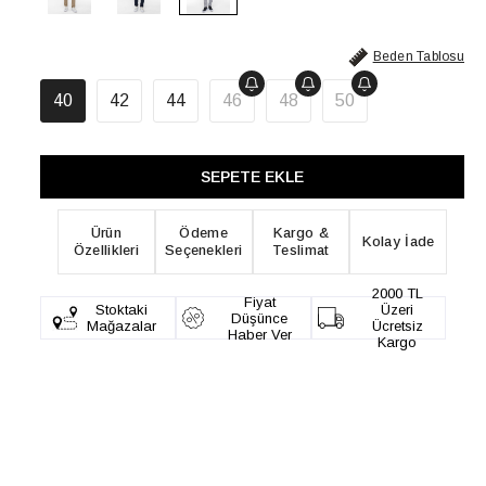
Beden Tablosu
40
42
44
46
48
50
Ürün
Ödeme
Kargo &
Kolay İade
Özellikleri
Seçenekleri
Teslimat
2000 TL
Fiyat
Stoktaki
Üzeri
Düşünce
Mağazalar
Ücretsiz
Haber Ver
Kargo