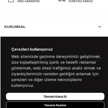
İADE GARANTİSİ
ÜCRETSİZ KARGO
KURUMSAL
KATEGORİLER
Çerezleri kullanıyoruz
Web sitemizde gezinme deneyiminizi geliştirmek,
YARDIM
size kişiselleştirilmiş içerik ve hedefli reklamlar
göstermek, web sitesi trafiğimizi analiz etmek ve
ziyaretçilerimizin nereden geldiğini anlamak için
BİZE ULAŞIN
çerezleri ve diğer izleme teknolojilerini
kullanıyoruz.
HIZLI ERİŞİM
Tümünü Kabul Et
Tümünü Reddet