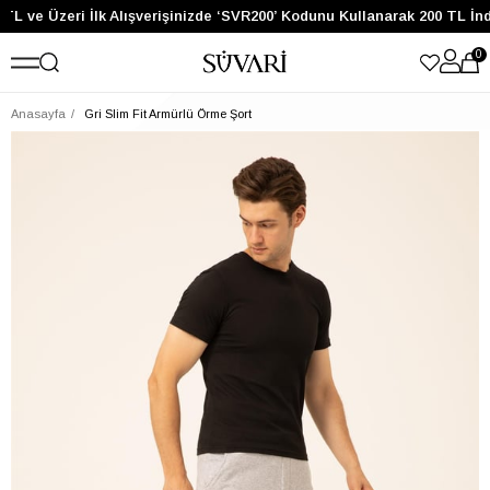
TL ve Üzeri İlk Alışverişinizde ‘SVR200’ Kodunu Kullanarak 200 TL İnd
0
Anasayfa
Gri Slim Fit Armürlü Örme Şort