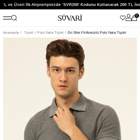
TL ve Üzeri İlk Alışverişinizde ‘SVR200’ Kodunu Kullanarak 200 TL İnd
0
Anasayfa
Tişört
Polo Yaka Tişört
Gri Slim Fit Armürlü Polo Yaka Tişört