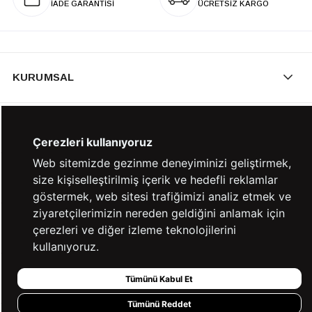
İADE GARANTİSİ
ÜCRETSİZ KARGO
KURUMSAL
KATEGORİLER
Çerezleri kullanıyoruz
Web sitemizde gezinme deneyiminizi geliştirmek,
YARDIM
size kişiselleştirilmiş içerik ve hedefli reklamlar
göstermek, web sitesi trafiğimizi analiz etmek ve
ziyaretçilerimizin nereden geldiğini anlamak için
BİZE ULAŞIN
çerezleri ve diğer izleme teknolojilerini
kullanıyoruz.
HIZLI ERİŞİM
Tümünü Kabul Et
Tümünü Reddet