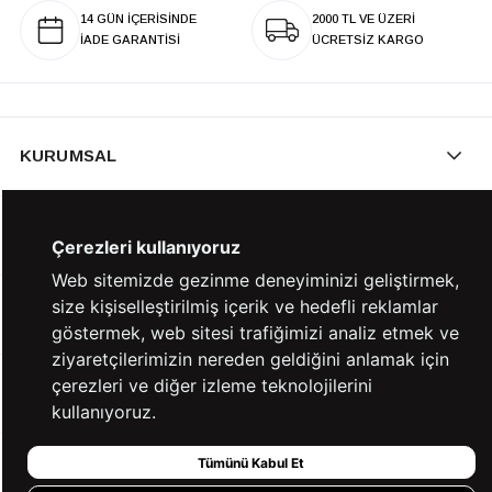
14 GÜN İÇERİSİNDE
2000 TL VE ÜZERİ
İADE GARANTİSİ
ÜCRETSİZ KARGO
KURUMSAL
KATEGORİLER
Çerezleri kullanıyoruz
Web sitemizde gezinme deneyiminizi geliştirmek,
size kişiselleştirilmiş içerik ve hedefli reklamlar
YARDIM
göstermek, web sitesi trafiğimizi analiz etmek ve
ziyaretçilerimizin nereden geldiğini anlamak için
çerezleri ve diğer izleme teknolojilerini
BİZE ULAŞIN
kullanıyoruz.
Tümünü Kabul Et
HIZLI ERİŞİM