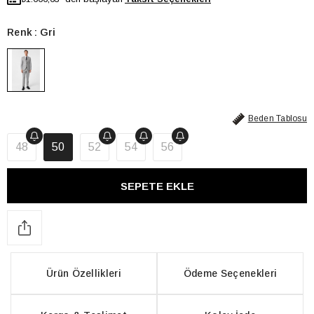
Renk
Gri
Beden Tablosu
48
50
52
54
56
Ürün Özellikleri
Ödeme Seçenekleri