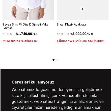
Beyaz Slim Fit Düz Düğmeli Yaka
Siyah Klasik Ayakkabı
Gömlek
₺1.749,90
₺3.999,90
₺1.799,90
₺7.999,90
%3
%50
2'li Alımlarda %50 İndirim!
1.Ürüne %20 | 2.Ürüne %50 İndirim!
%100 GÜVENLİ
FARKLI ÖDEME
Çerezleri kullanıyoruz
ALIŞVERİŞ
SEÇENEKLERİ
Web sitemizde gezinme deneyiminizi geliştirmek,
size kişiselleştirilmiş içerik ve hedefli reklamlar
14 GÜN İÇERİSİNDE
2000 TL VE ÜZERİ
İADE GARANTİSİ
ÜCRETSİZ KARGO
göstermek, web sitesi trafiğimizi analiz etmek ve
ziyaretçilerimizin nereden geldiğini anlamak için