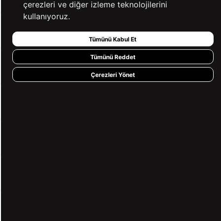
çerezleri ve diğer izleme teknolojilerini
kullanıyoruz.
KURUMSAL
Tümünü Kabul Et
Tümünü Reddet
KATEGORİLER
Çerezleri Yönet
YARDIM
BİZE ULAŞIN
HIZLI ERİŞİM
KVKK ve GİZLİLİK