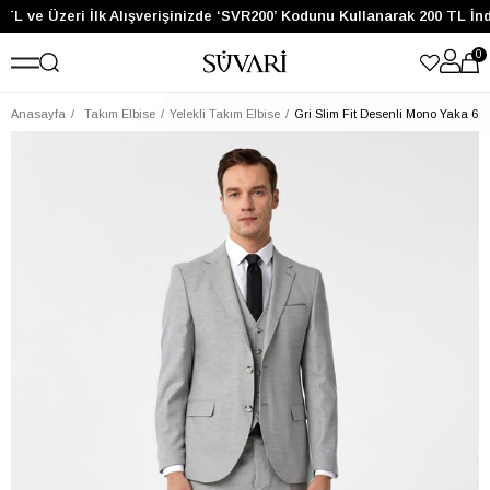
TL ve Üzeri İlk Alışverişinizde ‘SVR200’ Kodunu Kullanarak 200 TL İnd
0
Anasayfa
Takım Elbise
Yelekli Takım Elbise
Gri Slim Fit Desenli Mono Yaka 6 D