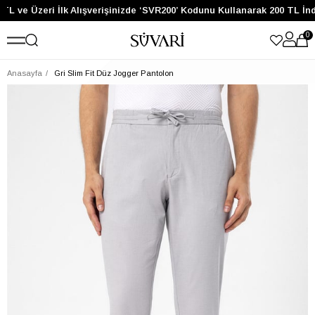
TL ve Üzeri İlk Alışverişinizde ‘SVR200’ Kodunu Kullanarak 200 TL İnd
0
Anasayfa
Gri Slim Fit Düz Jogger Pantolon